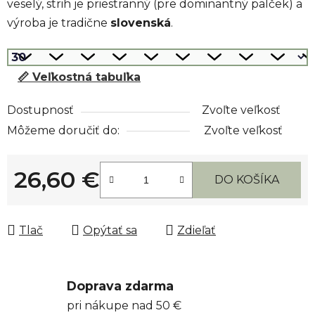
veselý, strih je priestranný (pre dominantný palček) a
výroba je tradične
slovenská
.
📏 Veľkostná tabuľka
Dostupnosť
Zvoľte veľkosť
Môžeme doručiť do:
Zvoľte veľkosť
26,60 €
DO KOŠÍKA
Jednotková cena:
Tlač
Opýtať sa
Zdieľať
Doprava zdarma
pri nákupe nad 50 €