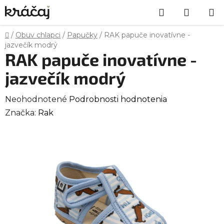
Prejsť
Hľadať
NÁKU
na
obsah
KOŠÍK
Domov
/
Obuv chlapci
/
Papučky
/
RAK papuče inovatívne -
jazvečík modrý
RAK papuče inovatívne -
jazvečík modrý
Priemerné
Neohodnotené
Podrobnosti hodnotenia
hodnotenie
Značka:
Rak
produktu
je
0,0
z
5
hviezdičiek.