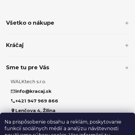
Z
á
p
Všetko o nákupe
ä
t
i
Kráčaj
e
Sme tu pre Vás
WALKtech s.r.o.
info@kracaj.sk
+421 947 969 866
Lenčova 4, Žilina
Na prispôsobenie obsahu a reklám, poskytovanie
Sledujte nás
funkcií sociálnych médií a analýzu návštevnosti