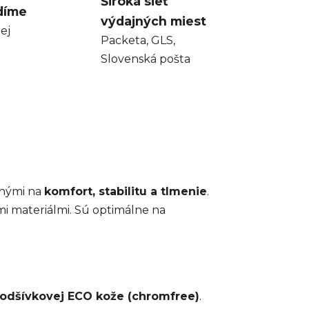
Široká sieť
díme
výdajných miest
ej
Packeta, GLS,
Slovenská pošta
anými na
komfort, stabilitu a tlmenie
.
mi materiálmi. Sú optimálne na
podšívkovej ECO kože (chromfree)
.