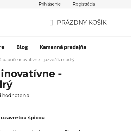
Prihlásenie
Registrácia
PRÁZDNY KOŠÍK
NÁKUPNÝ
KOŠÍK
re
Blog
Kamenná predajňa
 papuče inovatívne - jazvečík modrý
inovatívne -
drý
i hodnotenia
 uzavretou špicou