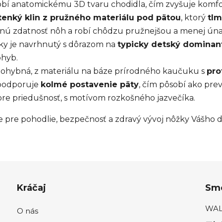
obí anatomickému 3D tvaru chodidla, čím zvyšuje komfo
tenký klin z pružného materiálu pod pätou
, ktorý
tlm
čnú zdatnosť nôh a robí chôdzu pružnejšou a menej ún
ky je navrhnutý s dôrazom na
typicky detský dominan
ohyb.
 ohybná, z materiálu na báze prírodného kaučuku s
pro
 podporuje
kolmé postavenie päty
, čím pôsobí ako prev
re priedušnosť, s motívom rozkošného jazvečíka.
ste pre pohodlie, bezpečnosť a zdravý vývoj nôžky Vášho d
Kráčaj
Sme
WALK
O nás