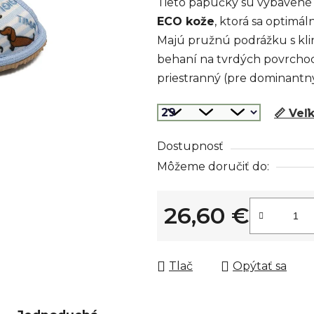
Tieto papučky sú vybavené 
z
ECO kože
, ktorá sa optimá
5
Majú pružnú podrážku s kl
hviezdičiek.
behaní na tvrdých povrchoch.
priestranný (pre dominantný
📏 Veľ
Dostupnosť
Môžeme doručiť do:
26,60 €
Jednotková cena:
Tlač
Opýtať sa