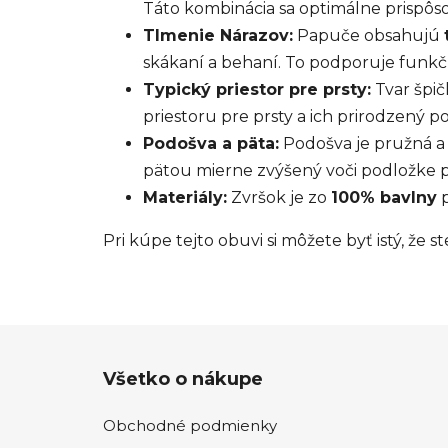
Táto kombinácia sa optimálne prispôs
Tlmenie Nárazov:
Papuče obsahujú
skákaní a behaní. To podporuje funk
Typický priestor pre prsty:
Tvar špič
priestoru pre prsty a ich prirodzený p
Podošva a päta:
Podošva je pružná a
pätou mierne zvýšený voči podložke
Materiály:
Zvršok je zo
100% bavlny
p
Pri kúpe tejto obuvi si môžete byť istý, že 
Z
Všetko o nákupe
á
p
Obchodné podmienky
ä