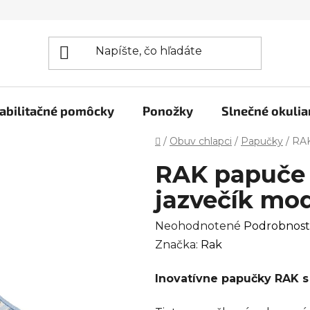
abilitačné pomôcky
Ponožky
Slnečné okulia
Domov
/
Obuv chlapci
/
Papučky
/
RAK
RAK papuče 
jazvečík mo
Priemerné
Neohodnotené
Podrobnost
hodnotenie
Značka:
Rak
produktu
Inovatívne papučky RAK s
je
0,0