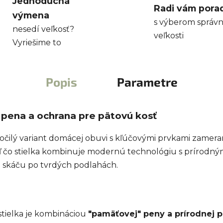
Jednoduchá
Radi vám pora
výmena
s výberom správn
nesedí veľkosť?
veľkosti
Vyriešime to
Popis
Parametre
pena a ochrana pre pätovú kosť
čilý variant domácej obuvi s kľúčovými prvkami zamer
iaľ čo stielka kombinuje modernú technológiu s prírodný
 a skáču po tvrdých podlahách.
stielka je kombináciou
"pamäťovej" peny a prírodnej 