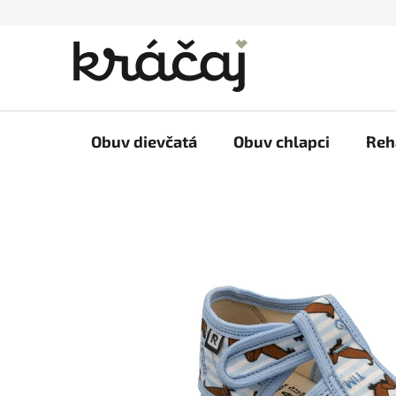
Prejsť
na
obsah
Obuv dievčatá
Obuv chlapci
Reh