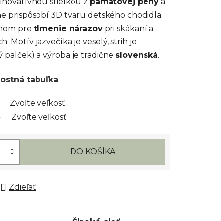
inovatívnou stielkou z
pamäťovej peny
a
lne prispôsobí 3D tvaru detského chodidla.
inom pre
tlmenie nárazov
pri skákaní a
 Motív jazvečíka je veselý, strih je
 palček) a výroba je tradične
slovenská
.
kostná tabuľka
Zvoľte veľkosť
Zvoľte veľkosť
DO KOŠÍKA
Zdieľať