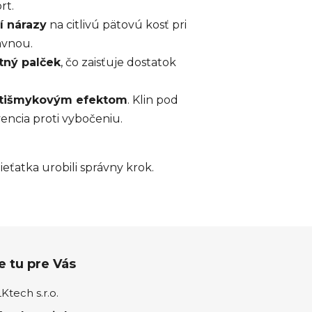
rt.
í nárazy
na citlivú pätovú kosť pri
avnou.
tný palček
, čo zaisťuje dostatok
tišmykovým efektom
. Klin pod
encia proti vybočeniu.
ieťatka urobili správny krok.
 tu pre Vás
tech s.r.o.