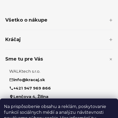
Z
á
p
Všetko o nákupe
ä
t
i
Kráčaj
e
Sme tu pre Vás
WALKtech s.r.o.
info@kracaj.sk
+421 947 969 866
Lenčova 4, Žilina
Na prispôsobenie obsahu a reklám, poskytovanie
Sledujte nás
funkcií sociálnych médií a analýzu návštevnosti