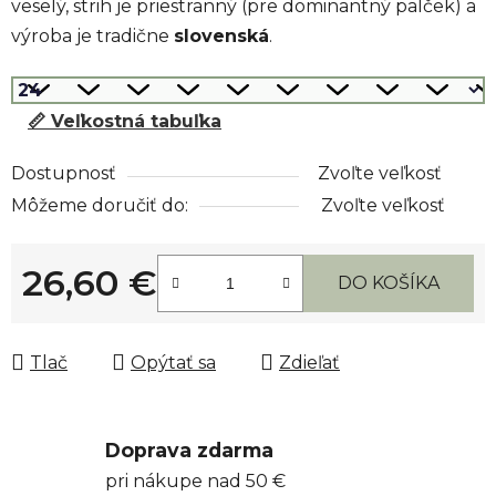
veselý, strih je priestranný (pre dominantný palček) a
výroba je tradične
slovenská
.
📏 Veľkostná tabuľka
Dostupnosť
Zvoľte veľkosť
Môžeme doručiť do:
Zvoľte veľkosť
26,60 €
DO KOŠÍKA
Jednotková cena:
Tlač
Opýtať sa
Zdieľať
Doprava zdarma
pri nákupe nad 50 €