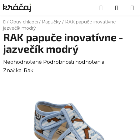
Prejsť
Hľadať
NÁKU
na
obsah
KOŠÍK
Domov
/
Obuv chlapci
/
Papučky
/
RAK papuče inovatívne -
jazvečík modrý
RAK papuče inovatívne -
jazvečík modrý
Priemerné
Neohodnotené
Podrobnosti hodnotenia
hodnotenie
Značka:
Rak
produktu
je
0,0
z
5
hviezdičiek.