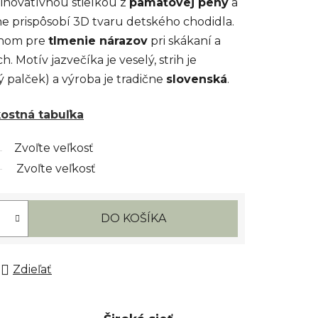
inovatívnou stielkou z
pamäťovej peny
a
lne prispôsobí 3D tvaru detského chodidla.
inom pre
tlmenie nárazov
pri skákaní a
 Motív jazvečíka je veselý, strih je
 palček) a výroba je tradične
slovenská
.
kostná tabuľka
Zvoľte veľkosť
Zvoľte veľkosť
DO KOŠÍKA
Zdieľať