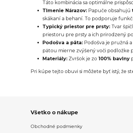
Táto kombinácia sa optimálne prispôs
Tlmenie Nárazov:
Papuče obsahujú
skákaní a behaní. To podporuje funk
Typický priestor pre prsty:
Tvar špič
priestoru pre prsty a ich prirodzený p
Podošva a päta:
Podošva je pružná a
pätou mierne zvýšený voči podložke
Materiály:
Zvršok je zo
100% bavlny
p
Pri kúpe tejto obuvi si môžete byť istý, že 
Z
Všetko o nákupe
á
p
Obchodné podmienky
ä