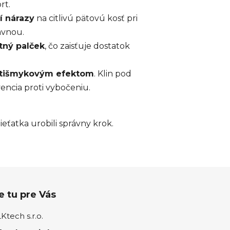
rt.
í nárazy
na citlivú pätovú kosť pri
avnou.
tný palček
, čo zaisťuje dostatok
tišmykovým efektom
. Klin pod
encia proti vybočeniu.
ieťatka urobili správny krok.
 tu pre Vás
tech s.r.o.