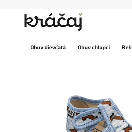
Prejsť
na
obsah
Obuv dievčatá
Obuv chlapci
Reh