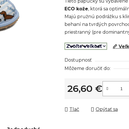
Tieto papučky sú vybavené 
z
ECO kože
, ktorá sa optimá
5
Majú pružnú podrážku s kl
hviezdičiek.
behaní na tvrdých povrchoch.
priestranný (pre dominantný
📏 Veľ
Dostupnosť
Môžeme doručiť do:
26,60 €
Jednotková cena:
Tlač
Opýtať sa