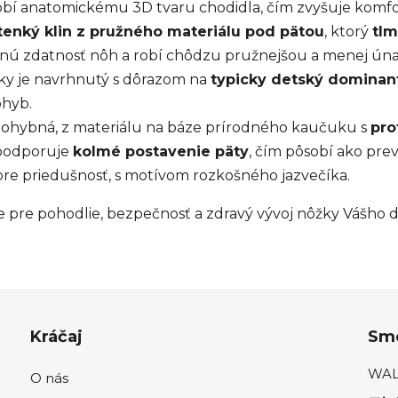
obí anatomickému 3D tvaru chodidla, čím zvyšuje komfo
tenký klin z pružného materiálu pod pätou
, ktorý
tlm
čnú zdatnosť nôh a robí chôdzu pružnejšou a menej ún
ky je navrhnutý s dôrazom na
typicky detský dominan
ohyb.
 ohybná, z materiálu na báze prírodného kaučuku s
pro
 podporuje
kolmé postavenie päty
, čím pôsobí ako prev
re priedušnosť, s motívom rozkošného jazvečíka.
ste pre pohodlie, bezpečnosť a zdravý vývoj nôžky Vášho d
Kráčaj
Sme
WALK
O nás