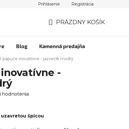
Prihlásenie
Registrácia
PRÁZDNY KOŠÍK
NÁKUPNÝ
KOŠÍK
re
Blog
Kamenná predajňa
 papuče inovatívne - jazvečík modrý
inovatívne -
drý
i hodnotenia
 uzavretou špicou