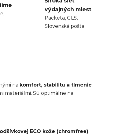
Široká sieť
díme
výdajných miest
ej
Packeta, GLS,
Slovenská pošta
anými na
komfort, stabilitu a tlmenie
.
mi materiálmi. Sú optimálne na
podšívkovej ECO kože (chromfree)
.