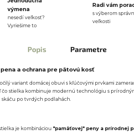
Jednoduchá
Radi vám pora
výmena
s výberom správn
nesedí veľkosť?
veľkosti
Vyriešime to
Popis
Parametre
pena a ochrana pre pätovú kosť
čilý variant domácej obuvi s kľúčovými prvkami zamer
iaľ čo stielka kombinuje modernú technológiu s prírodný
 a skáču po tvrdých podlahách.
stielka je kombináciou
"pamäťovej" peny a prírodnej 