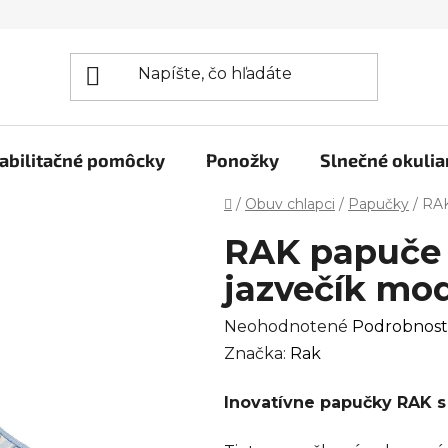
abilitačné pomôcky
Ponožky
Slnečné okulia
Domov
/
Obuv chlapci
/
Papučky
/
RAK
RAK papuče 
jazvečík mo
Priemerné
Neohodnotené
Podrobnost
hodnotenie
Značka:
Rak
produktu
Inovatívne papučky RAK s
je
0,0