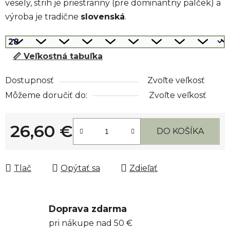
veselý, strih je priestranný (pre dominantný palček) a
výroba je tradične
slovenská
.
📏 Veľkostná tabuľka
Dostupnosť
Zvoľte veľkosť
Môžeme doručiť do:
Zvoľte veľkosť
26,60 €
DO KOŠÍKA
Jednotková cena:
Tlač
Opýtať sa
Zdieľať
Doprava zdarma
pri nákupe nad 50 €