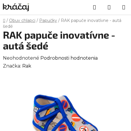
Prejsť
Hľadať
NÁKU
na
obsah
KOŠÍK
Domov
/
Obuv chlapci
/
Papučky
/
RAK papuče inovatívne - autá
šedé
RAK papuče inovatívne -
autá šedé
Priemerné
Neohodnotené
Podrobnosti hodnotenia
hodnotenie
Značka:
Rak
produktu
je
0,0
z
5
hviezdičiek.