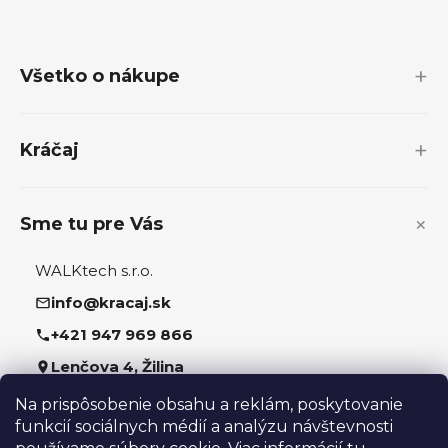
Z
á
p
Všetko o nákupe
ä
t
i
Kráčaj
e
Sme tu pre Vás
WALKtech s.r.o.
info@kracaj.sk
+421 947 969 866
Lenčova 4, Žilina
Na prispôsobenie obsahu a reklám, poskytovanie
Sledujte nás
funkcií sociálnych médií a analýzu návštevnosti