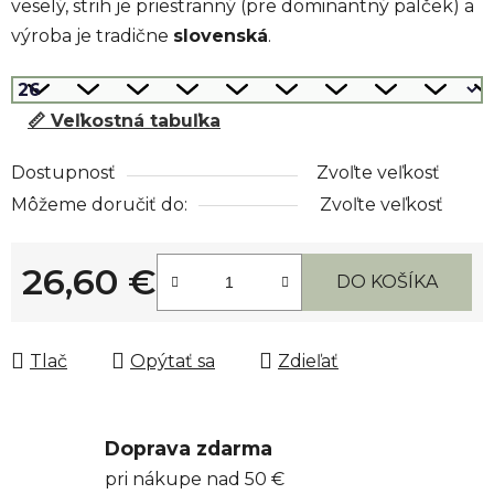
veselý, strih je priestranný (pre dominantný palček) a
výroba je tradične
slovenská
.
📏 Veľkostná tabuľka
Dostupnosť
Zvoľte veľkosť
Môžeme doručiť do:
Zvoľte veľkosť
26,60 €
DO KOŠÍKA
Jednotková cena:
Tlač
Opýtať sa
Zdieľať
Doprava zdarma
pri nákupe nad 50 €