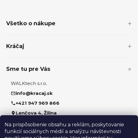
Z
á
p
Všetko o nákupe
ä
t
i
Kráčaj
e
Sme tu pre Vás
WALKtech s.r.o.
info@kracaj.sk
+421 947 969 866
Lenčova 4, Žilina
Na prispôsobenie obsahu a reklám, poskytovanie
Sledujte nás
funkcií sociálnych médií a analýzu návštevnosti