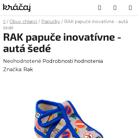
Prejsť
Hľadať
NÁKU
na
obsah
KOŠÍK
Domov
/
Obuv chlapci
/
Papučky
/
RAK papuče inovatívne - autá
šedé
RAK papuče inovatívne -
autá šedé
Priemerné
Neohodnotené
Podrobnosti hodnotenia
hodnotenie
Značka:
Rak
produktu
je
0,0
z
5
hviezdičiek.