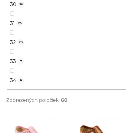
30
36
31
25
32
23
33
7
34
6
Zobrazených položiek:
60
V
ý
p