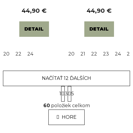
44,90 €
44,90 €
DETAIL
DETAIL
20
22
24
20
21
22
23
24
27
NAČÍTAŤ 12 ĎALŠÍCH
S
1
3
t
5
r
O
á
60
položiek celkom
v
n
l
k
HORE
á
o
d
v