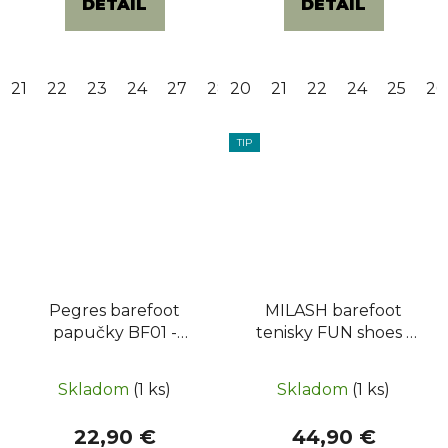
DETAIL
DETAIL
z
5
hviezdičiek.
21
22
23
24
27
28
20
29
21
31
22
32
24
25
26
TIP
Pegres barefoot
MILASH barefoot
papučky BF01 -
tenisky FUN shoes -
Dinosaurus
URBAN podrážka -
Zelené
Skladom
(1 ks)
Skladom
(1 ks)
22,90 €
44,90 €