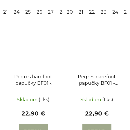
21
24
25
26
27
28
20
29
21
30
22
32
23
24
25
Pegres barefoot
Pegres barefoot
papučky BF01 -
papučky BF01 -
Gaming čierne
Donut ružové
Priemerné
Skladom
(1 ks)
Skladom
(1 ks)
hodnotenie
produktu
22,90 €
22,90 €
je
5,0