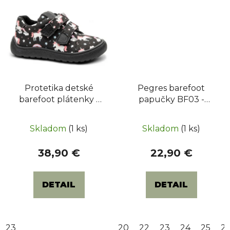
Protetika detské
Pegres barefoot
barefoot plátenky /
papučky BF03 -
prezúvky KORO -
Ružové
Black Uni
Skladom
(1 ks)
Skladom
(1 ks)
38,90 €
22,90 €
DETAIL
DETAIL
23
20
22
23
24
25
2