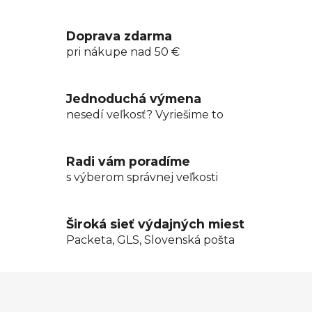
a
a
n
c
i
i
Doprava zdarma
e
e
pri nákupe nad 50 €
p
r
v
Jednoduchá výmena
k
nesedí veľkosť? Vyriešime to
y
v
ý
Radi vám poradíme
p
s výberom správnej veľkosti
i
s
u
Široká sieť výdajných miest
Packeta, GLS, Slovenská pošta
Z
á