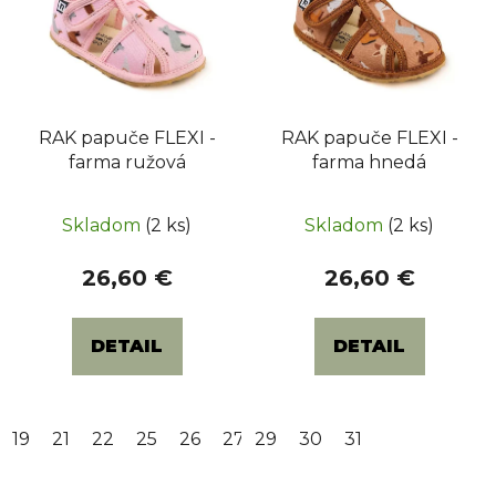
i
s
p
r
RAK papuče FLEXI -
RAK papuče FLEXI -
o
farma ružová
farma hnedá
d
u
k
Skladom
(2 ks)
Skladom
(2 ks)
t
26,60 €
26,60 €
o
v
DETAIL
DETAIL
19
21
22
25
26
27
29
28
30
30
31