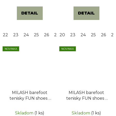
DETAIL
DETAIL
22
23
24
25
26
28
20
29
23
30
24
31
25
32
26
2
NOVINKA
NOVINKA
MILASH barefoot
MILASH barefoot
tenisky FUN shoes -
tenisky FUN shoes -
URBAN podrážka -
URBAN podrážka -
Sivé
Ružové
Skladom
(1 ks)
Skladom
(1 ks)