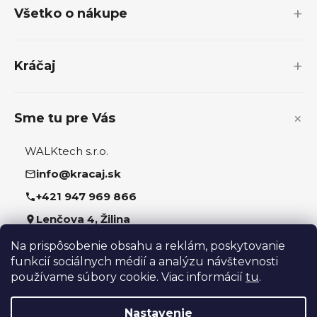
p
Všetko o nákupe
ä
t
i
Kráčaj
e
Sme tu pre Vás
WALKtech s.r.o.
info@kracaj.sk
+421 947 969 866
Lenčova 4, Žilina
Na prispôsobenie obsahu a reklám, poskytovanie
Sledujte nás
funkcií sociálnych médií a analýzu návštevnosti
používame súbory cookie. Viac informácií
tu
.
Nastavenie