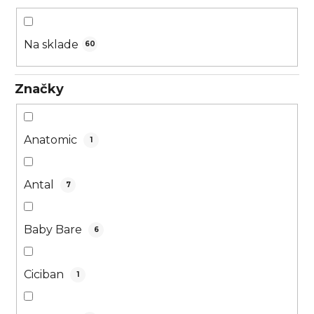
o
d
u
Na sklade
60
k
t
Značky
o
v
Anatomic
1
Antal
7
Baby Bare
6
Ciciban
1