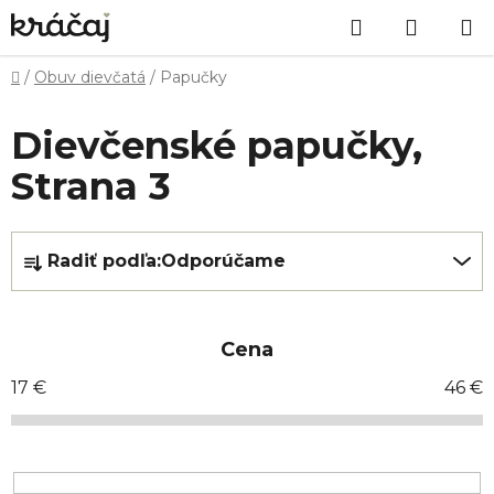
Prejsť
Hľadať
NÁKU
na
obsah
KOŠÍK
Domov
/
Obuv dievčatá
/
Papučky
Dievčenské papučky
,
Strana 3
R
Radiť podľa:
Odporúčame
a
d
e
Cena
n
i
17
€
46
€
e
p
r