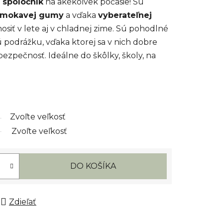
 spoločník
na akékoľvek počasie! Sú
remokavej gumy
a vďaka
vyberateľnej
osiť v lete aj v chladnej zime. Sú pohodlné
nú podrážku, vďaka ktorej sa v nich dobre
bezpečnosť. Ideálne do škôlky, školy, na
Zvoľte veľkosť
Zvoľte veľkosť
DO KOŠÍKA
Zdieľať