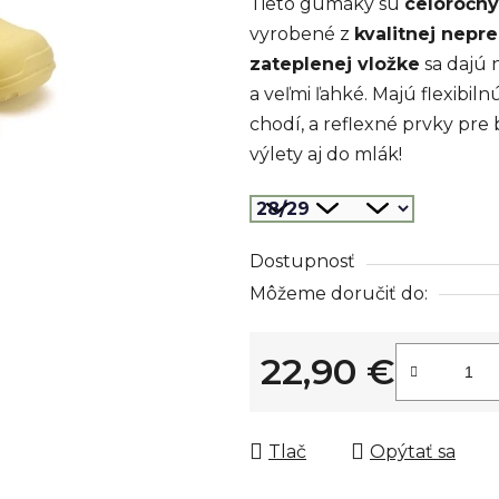
Tieto gumáky sú
celoročný
z
vyrobené z
kvalitnej nep
5
zateplenej vložke
sa dajú n
hviezdičiek.
a veľmi ľahké. Majú flexibil
chodí, a reflexné prvky pre 
výlety aj do mlák!
Dostupnosť
Môžeme doručiť do:
22,90 €
Jednotková cena:
Tlač
Opýtať sa