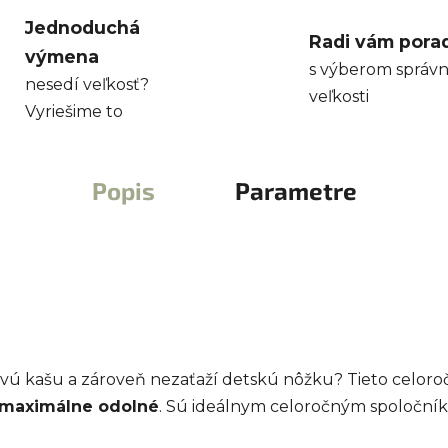
Jednoduchá
Radi vám pora
výmena
s výberom správn
nesedí veľkosť?
veľkosti
Vyriešime to
Popis
Parametre
ehovú kašu a zároveň nezaťaží detskú nôžku? Tieto celo
maximálne odolné
. Sú ideálnym celoročným spoločník