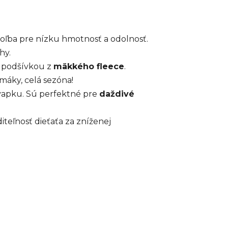
a voľba pre nízku hmotnosť a odolnosť.
hy.
 podšívkou z
mäkkého fleece
.
máky, celá sezóna!
kvapku. Sú perfektné pre
daždivé
iteľnosť dieťaťa za zníženej
.