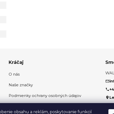
Kráčaj
Sme
WALK
O nás
in
Naše značky
+4
Podmienky ochrany osobných údajov
Le
Ako správne odmerať nohu
Sled
obenie obsahu a reklám, poskytovanie funkcií