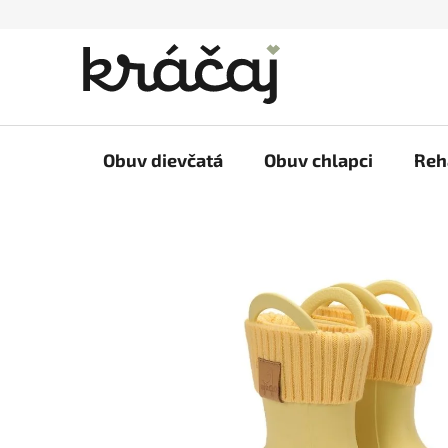
Prejsť
na
obsah
Obuv dievčatá
Obuv chlapci
Reh