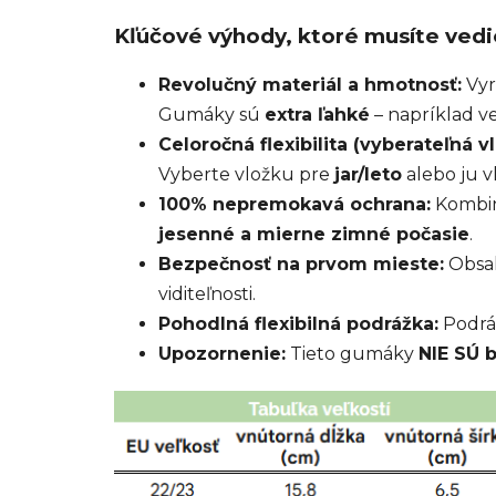
Kľúčové výhody, ktoré musíte vedi
Revolučný materiál a hmotnosť:
Vyr
Gumáky sú
extra ľahké
– napríklad ve
Celoročná flexibilita (vyberateľná vl
Vyberte vložku pre
jar/leto
alebo ju v
100% nepremokavá ochrana:
Kombin
jesenné a mierne zimné počasie
.
Bezpečnosť na prvom mieste:
Obsa
viditeľnosti.
Pohodlná flexibilná podrážka:
Podráž
Upozornenie:
Tieto gumáky
NIE SÚ 