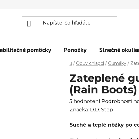
abilitačné pomôcky
Ponožky
Slnečné okulia
Domov
/
Obuv chlapci
/
Gumáky
/
Zat
Zateplené g
(Rain Boots)
Priemerné
5 hodnotení
Podrobnosti h
hodnotenie
Značka:
D.D. Step
produktu
Suché a teplé nôžky po ce
je
4,0