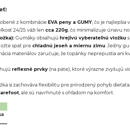
eť:
obené z kombinácie
EVA peny a GUMY
, čo je najlepši
ľkosť 24/25 váži len
cca 220g
, čo minimalizuje únavu no
ožka):
Gumáky obsahujú
hrejivú vyberateľnú vložku
s
ložte späť pre
chladnú jeseň a miernu zimu
. Jedny gu
ácia materiálov zaručuje, že topánky neprepustia ani 
hujú
reflexné prvky
(na päte), ktoré výrazne zvyšujú vid
ka si zachováva flexibilitu pre prirodzený pohyb dieťaťa
barefoot
, ale sú navrhnuté s ohľadom na komfort.