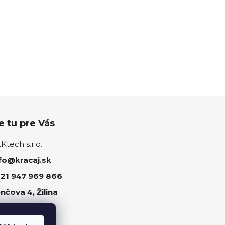
 tu pre Vás
tech s.r.o.
fo@kracaj.sk
21 947 969 866
nčova 4, Žilina
ujte nás