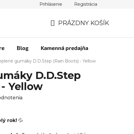
Prihlásenie
Registrácia
PRÁZDNY KOŠÍK
NÁKUPNÝ
KOŠÍK
re
Blog
Kamenná predajňa
eplené gumáky D.D.Step (Rain Boots) - Yellow
umáky D.D.Step
 - Yellow
odnotenia
lý rok!
💦