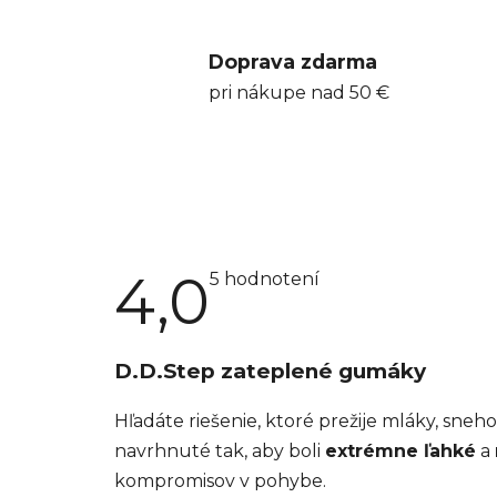
Doprava zdarma
pri nákupe nad 50 €
4,0
Priemerné
5 hodnotení
hodnotenie
produktu
je
4,0
z
D.D.Step zateplené gumáky
5
hviezdičiek.
Hľadáte riešenie, ktoré prežije mláky, sn
navrhnuté tak, aby boli
extrémne ľahké
a
kompromisov v pohybe.