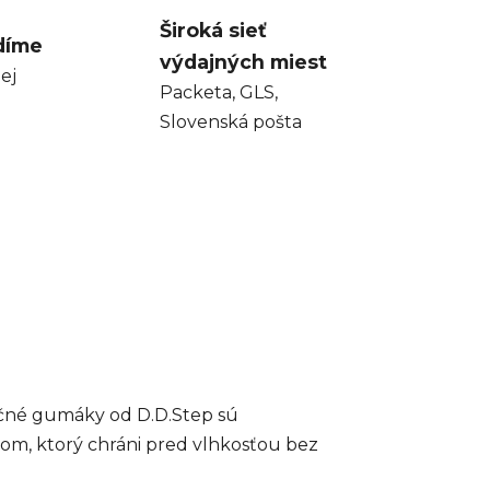
Široká sieť
díme
výdajných miest
ej
Packeta, GLS,
Slovenská pošta
ročné gumáky od D.D.Step sú
om, ktorý chráni pred vlhkosťou bez