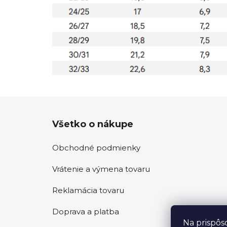
Z
Všetko o nákupe
á
p
Obchodné podmienky
ä
t
Vrátenie a výmena tovaru
i
e
Reklamácia tovaru
Doprava a platba
Na prispôs