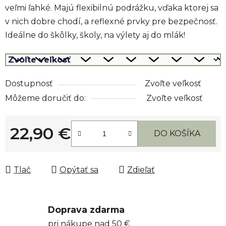
veľmi ľahké. Majú flexibilnú podrážku, vďaka ktorej sa
v nich dobre chodí, a reflexné prvky pre bezpečnosť.
Ideálne do škôlky, školy, na výlety aj do mlák!
Dostupnosť
Zvoľte veľkosť
Môžeme doručiť do:
Zvoľte veľkosť
22,90 €
DO KOŠÍKA
Jednotková cena:
Tlač
Opýtať sa
Zdieľať
Doprava zdarma
pri nákupe nad 50 €