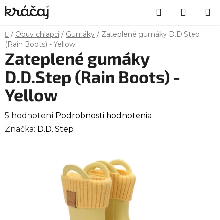
Prejsť
Hľadať
NÁKU
na
obsah
KOŠÍK
Domov
/
Obuv chlapci
/
Gumáky
/
Zateplené gumáky D.D.Step
(Rain Boots) - Yellow
Zateplené gumáky
D.D.Step (Rain Boots) -
Yellow
Priemerné
5 hodnotení
Podrobnosti hodnotenia
hodnotenie
Značka:
D.D. Step
produktu
je
4,0
z
5
hviezdičiek.