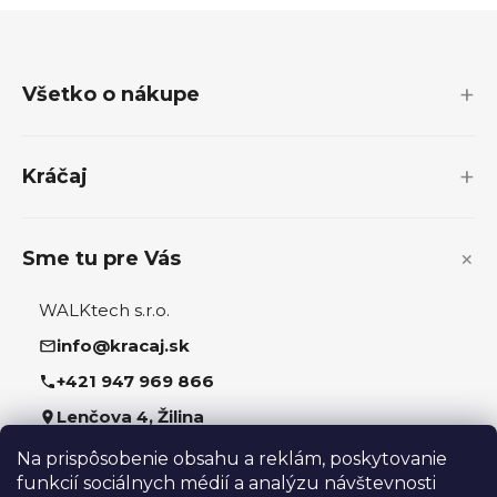
Z
á
p
Všetko o nákupe
ä
t
i
Kráčaj
e
Sme tu pre Vás
WALKtech s.r.o.
info@kracaj.sk
+421 947 969 866
Lenčova 4, Žilina
Na prispôsobenie obsahu a reklám, poskytovanie
Sledujte nás
funkcií sociálnych médií a analýzu návštevnosti