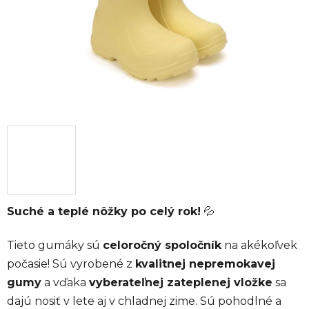
Suché a teplé nôžky po celý rok!
💦
Tieto gumáky sú
celoročný spoločník
na akékoľvek
počasie! Sú vyrobené z
kvalitnej nepremokavej
gumy
a vďaka
vyberateľnej zateplenej vložke
sa
dajú nosiť v lete aj v chladnej zime. Sú pohodlné a