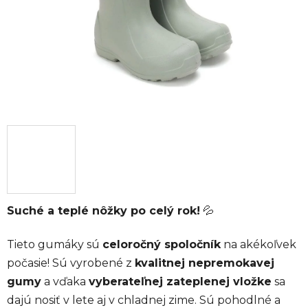
Suché a teplé nôžky po celý rok!
💦
Tieto gumáky sú
celoročný spoločník
na akékoľvek
počasie! Sú vyrobené z
kvalitnej nepremokavej
gumy
a vďaka
vyberateľnej zateplenej vložke
sa
dajú nosiť v lete aj v chladnej zime. Sú pohodlné a