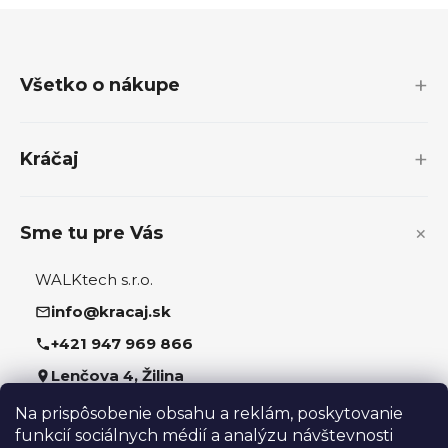
Z
á
p
Všetko o nákupe
ä
t
i
Kráčaj
e
Sme tu pre Vás
WALKtech s.r.o.
info@kracaj.sk
+421 947 969 866
Lenčova 4, Žilina
Na prispôsobenie obsahu a reklám, poskytovanie
Sledujte nás
funkcií sociálnych médií a analýzu návštevnosti