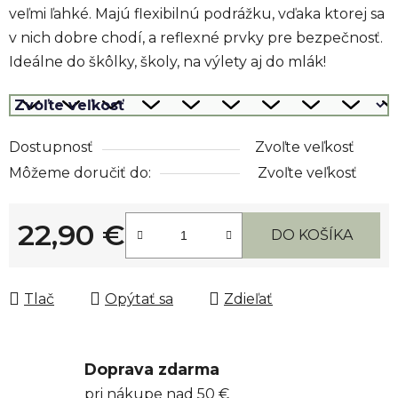
veľmi ľahké. Majú flexibilnú podrážku, vďaka ktorej sa
v nich dobre chodí, a reflexné prvky pre bezpečnosť.
Ideálne do škôlky, školy, na výlety aj do mlák!
Dostupnosť
Zvoľte veľkosť
Môžeme doručiť do:
Zvoľte veľkosť
22,90 €
DO KOŠÍKA
Jednotková cena:
Tlač
Opýtať sa
Zdieľať
Doprava zdarma
pri nákupe nad 50 €