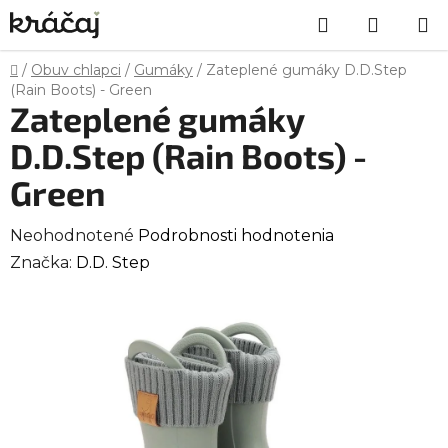
Prejsť
Hľadať
NÁKU
na
obsah
KOŠÍK
Domov
/
Obuv chlapci
/
Gumáky
/
Zateplené gumáky D.D.Step
(Rain Boots) - Green
Zateplené gumáky
D.D.Step (Rain Boots) -
Green
Priemerné
Neohodnotené
Podrobnosti hodnotenia
hodnotenie
Značka:
D.D. Step
produktu
je
0,0
z
5
hviezdičiek.