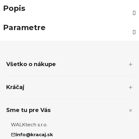
Popis
Parametre
Z
á
p
Všetko o nákupe
ä
t
i
Kráčaj
e
Sme tu pre Vás
WALKtech s.r.o.
info@kracaj.sk