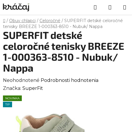
Prejsť
Hľadať
NÁKU
na
obsah
KOŠÍK
Domov
/
Obuv chlapci
/
Celoročné
/
SUPERFIT detské celoročné
tenisky BREEZE 1-000363-8510 - Nubuk/ Nappa
SUPERFIT detské
celoročné tenisky BREEZE
1-000363-8510 - Nubuk/
Nappa
Priemerné
Neohodnotené
Podrobnosti hodnotenia
hodnotenie
Značka:
SuperFit
produktu
NOVINKA
je
TIP
0,0
z
5