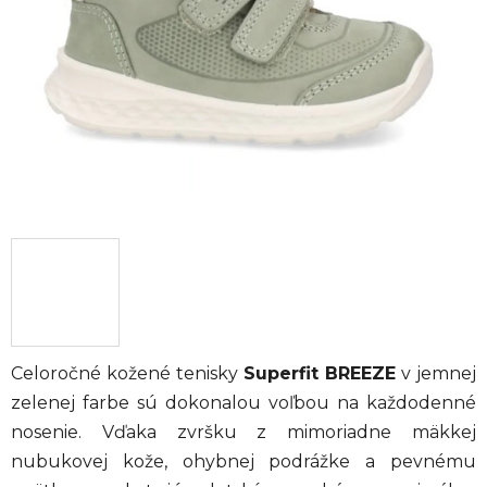
hviezdičiek.
Celoročné kožené tenisky
Superfit BREEZE
v jemnej
zelenej farbe sú dokonalou voľbou na každodenné
nosenie. Vďaka zvršku z mimoriadne mäkkej
nubukovej kože, ohybnej podrážke a pevnému