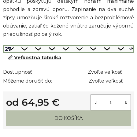
opätku poskytujú detským nohám maximálne
pohodlie a zdravú oporu. Zapínanie na dva suché
zipsy umožňuje široké roztvorenie a bezproblémové
obúvanie, zatiaľ čo kožené vnútro zaručuje výbornú
priedušnosť po celý rok.
📏 Veľkostná tabuľka
Dostupnosť
Zvoľte veľkosť
Môžeme doručiť do:
Zvoľte veľkosť
od
64,95 €
Jednotková cena:
DO KOŠÍKA