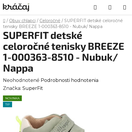
Prejsť
Hľadať
NÁKU
na
obsah
KOŠÍK
Domov
/
Obuv chlapci
/
Celoročné
/
SUPERFIT detské celoročné
tenisky BREEZE 1-000363-8510 - Nubuk/ Nappa
SUPERFIT detské
celoročné tenisky BREEZE
1-000363-8510 - Nubuk/
Nappa
Priemerné
Neohodnotené
Podrobnosti hodnotenia
hodnotenie
Značka:
SuperFit
produktu
NOVINKA
je
TIP
0,0
z
5