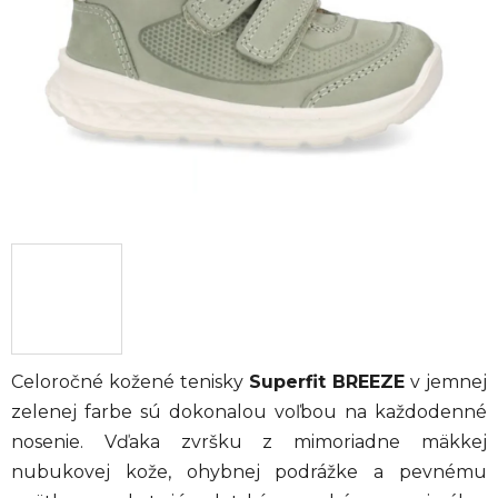
hviezdičiek.
Celoročné kožené tenisky
Superfit BREEZE
v jemnej
zelenej farbe sú dokonalou voľbou na každodenné
nosenie. Vďaka zvršku z mimoriadne mäkkej
nubukovej kože, ohybnej podrážke a pevnému