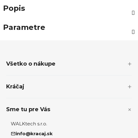
Popis
Parametre
Z
á
p
Všetko o nákupe
ä
t
i
Kráčaj
e
Sme tu pre Vás
WALKtech s.r.o.
info@kracaj.sk