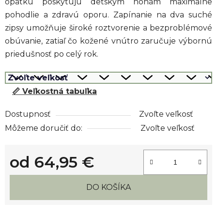
opätku poskytujú detským nohám maximálne
pohodlie a zdravú oporu. Zapínanie na dva suché
zipsy umožňuje široké roztvorenie a bezproblémové
obúvanie, zatiaľ čo kožené vnútro zaručuje výbornú
priedušnosť po celý rok.
📏 Veľkostná tabuľka
Dostupnosť
Zvoľte veľkosť
Môžeme doručiť do:
Zvoľte veľkosť
od
64,95 €
Jednotková cena:
DO KOŠÍKA