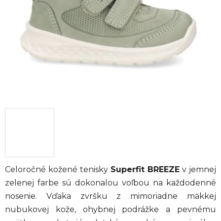
hviezdičiek.
Celoročné kožené tenisky
Superfit BREEZE
v jemnej
zelenej farbe sú dokonalou voľbou na každodenné
nosenie. Vďaka zvršku z mimoriadne mäkkej
nubukovej kože, ohybnej podrážke a pevnému