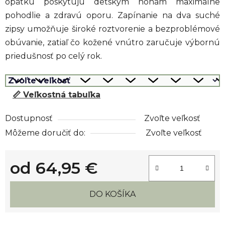
opätku poskytujú detským nohám maximálne
pohodlie a zdravú oporu. Zapínanie na dva suché
zipsy umožňuje široké roztvorenie a bezproblémové
obúvanie, zatiaľ čo kožené vnútro zaručuje výbornú
priedušnosť po celý rok.
📏 Veľkostná tabuľka
Dostupnosť
Zvoľte veľkosť
Môžeme doručiť do:
Zvoľte veľkosť
od
64,95 €
Jednotková cena:
DO KOŠÍKA