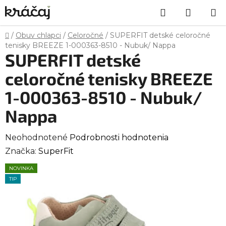
Prejsť
Hľadať
NÁKU
na
obsah
KOŠÍK
Domov
/
Obuv chlapci
/
Celoročné
/
SUPERFIT detské celoročné
tenisky BREEZE 1-000363-8510 - Nubuk/ Nappa
SUPERFIT detské
celoročné tenisky BREEZE
1-000363-8510 - Nubuk/
Nappa
Priemerné
Neohodnotené
Podrobnosti hodnotenia
hodnotenie
Značka:
SuperFit
produktu
NOVINKA
je
TIP
0,0
z
5