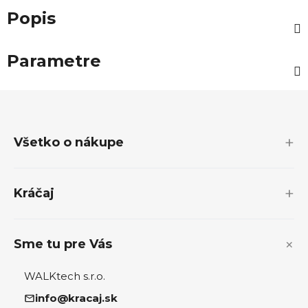
Popis
Parametre
Z
á
p
Všetko o nákupe
ä
t
i
Kráčaj
e
Sme tu pre Vás
WALKtech s.r.o.
info@kracaj.sk