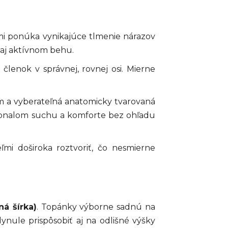
mi ponúka vynikajúce tlmenie nárazov
aj aktívnom behu.
lenok v správnej, rovnej osi. Mierne
m a vyberateľná anatomicky tvarovaná
okonalom suchu a komforte bez ohľadu
i doširoka roztvoriť, čo nesmierne
ná šírka)
. Topánky výborne sadnú na
nule prispôsobiť aj na odlišné výšky