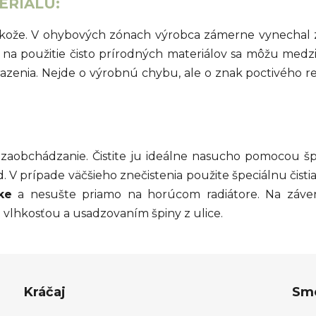
ERIÁLU:
 kože. V ohybových zónach výrobca zámerne vynechal z
 na použitie čisto prírodných materiálov sa môžu medz
azenia. Nejde o výrobnú chybu, ale o znak poctivého r
 zaobchádzanie. Čistite ju ideálne nasucho pomocou šp
d. V prípade väčšieho znečistenia použite špeciálnu či
ke
a nesušte priamo na horúcom radiátore. Na záver 
vlhkosťou a usadzovaním špiny z ulice.
Kráčaj
Sme