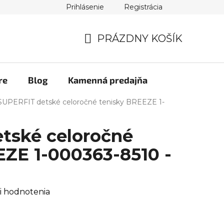
Prihlásenie
Registrácia
PRÁZDNY KOŠÍK
NÁKUPNÝ
KOŠÍK
re
Blog
Kamenná predajňa
SUPERFIT detské celoročné tenisky BREEZE 1-
tské celoročné
EZE 1-000363-8510 -
i hodnotenia