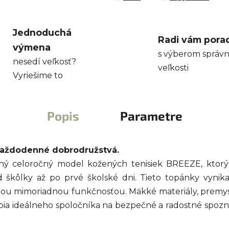
Jednoduchá
Radi vám pora
výmena
s výberom správn
nesedí veľkosť?
veľkosti
Vyriešime to
Popis
Parametre
 každodenné dobrodružstvá.
ý celoročný model kožených tenisiek BREEZE, ktorý
d škôlky až po prvé školské dni. Tieto topánky vynik
ou mimoriadnou funkčnosťou. Mäkké materiály, premysl
bia ideálneho spoločníka na bezpečné a radostné spozná