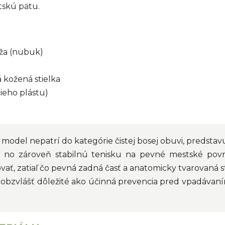
tskú pätu.
ža (nubuk)
 kožená stielka
ieho plástu)
model nepatrí do kategórie čistej bosej obuvi, predstav
kú, no zároveň stabilnú tenisku na pevné mestské po
vať, zatiaľ čo pevná zadná časť a anatomicky tvarovaná
je obzvlášť dôležité ako účinná prevencia pred vpadáv