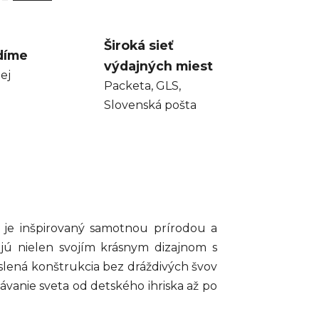
Široká sieť
díme
výdajných miest
ej
Packeta, GLS,
Slovenská pošta
 je inšpirovaný samotnou prírodou a
ajú nielen svojím krásnym dizajnom s
ená konštrukcia bez dráždivých švov
vanie sveta od detského ihriska až po