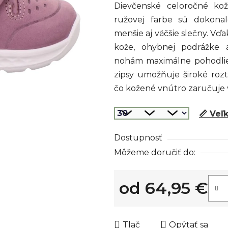
Dievčenské celoročné ko
je
ružovej farbe sú dokona
0,0
menšie aj väčšie slečny. V
z
kože, ohybnej podrážke
5
nohám maximálne pohodlie
hviezdičiek.
zipsy umožňuje široké roz
čo kožené vnútro zaručuje 
📏 Veľ
Dostupnosť
Môžeme doručiť do:
od
64,95 €
Jednotková cena:
Tlač
Opýtať sa