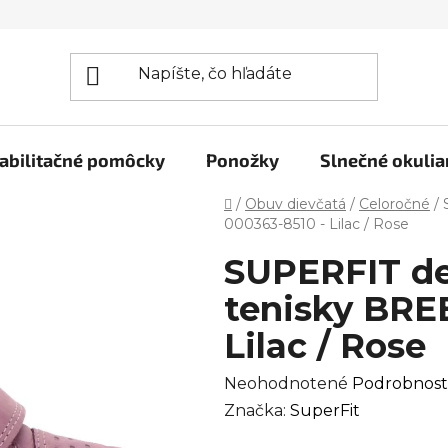
abilitačné pomôcky
Ponožky
Slnečné okulia
Domov
/
Obuv dievčatá
/
Celoročné
/
000363-8510 - Lilac / Rose
SUPERFIT de
tenisky BRE
Lilac / Rose
Priemerné
Neohodnotené
Podrobnost
hodnotenie
Značka:
SuperFit
produktu