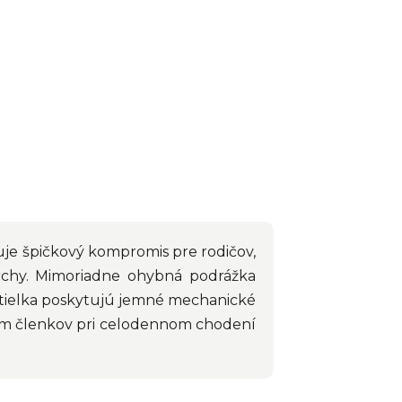
uje špičkový kompromis pre rodičov,
vrchy. Mimoriadne ohybná podrážka
 stielka poskytujú jemné mechanické
aním členkov pri celodennom chodení