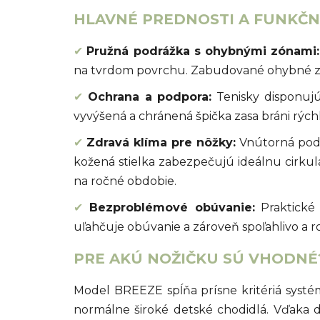
HLAVNÉ PREDNOSTI A FUNKČNÉ
✔
Pružná podrážka s ohybnými zónami:
na tvrdom povrchu. Zabudované ohybné zón
✔
Ochrana a podpora:
Tenisky disponujú
vyvýšená a chránená špička zasa bráni rýchl
✔
Zdravá klíma pre nôžky:
Vnútorná podš
kožená stielka zabezpečujú ideálnu cirku
na ročné obdobie.
✔
Bezproblémové obúvanie:
Praktické 
uľahčuje obúvanie a zároveň spoľahlivo a 
PRE AKÚ NOŽIČKU SÚ VHODNÉ
Model BREEZE spĺňa prísne kritériá sys
normálne široké detské chodidlá. Vďaka d