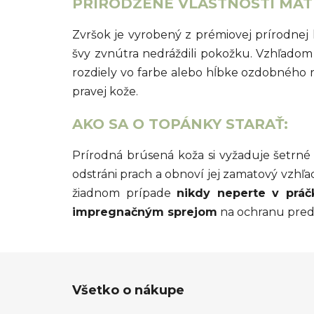
PRIRODZENÉ VLASTNOSTI MAT
Zvršok je vyrobený z prémiovej prírodnej
švy zvnútra nedráždili pokožku. Vzhľadom
rozdiely vo farbe alebo hĺbke ozdobného r
pravej kože.
AKO SA O TOPÁNKY STARAŤ:
Prírodná brúsená koža si vyžaduje šetrné
odstráni prach a obnoví jej zamatový vzhľa
žiadnom prípade
nikdy neperte v práč
impregnačným sprejom
na ochranu pred 
Z
Všetko o nákupe
á
p