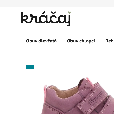
Prejsť
na
obsah
Obuv dievčatá
Obuv chlapci
Reh
TIP