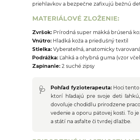
priehlavkov a bezpečne zafixujú bežnú de
MATERIÁLOVÉ ZLOŽENIE:
Zvršok:
Prírodná super mäkká brúsená ko
Vnútro:
Hladká koža a priedušný textil
Stielka:
Vyberateľná, anatomicky tvarovaná
Podrážka:
Ľahká a ohybná guma (vzor včel
Zapínanie:
2 suché zipsy
Pohľad fyzioterapeuta:
Hoci tento 
🩺
ktorí hľadajú pre svoje deti ľah
dovoľuje chodidlu prirodzene praco
vedenie a oporu pätovej kosti. To 
a státí na asfalte či tvrdej dlažbe.