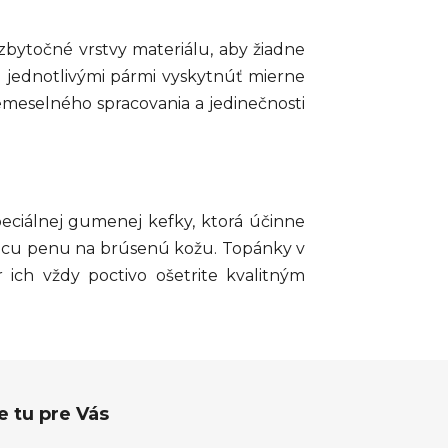
bytočné vrstvy materiálu, aby žiadne
i jednotlivými pármi vyskytnúť mierne
emeselného spracovania a jedinečnosti
eciálnej gumenej kefky, ktorá účinne
stiacu penu na brúsenú kožu. Topánky v
ich vždy poctivo ošetrite kvalitným
 tu pre Vás