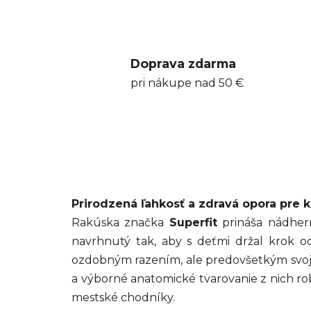
Doprava zdarma
pri nákupe nad 50 €
Prirodzená ľahkosť a zdravá opora pre
Rakúska značka
Superfit
prináša nádhern
navrhnutý tak, aby s deťmi držal krok o
ozdobným razením, ale predovšetkým svoj
a výborné anatomické tvarovanie z nich ro
mestské chodníky.