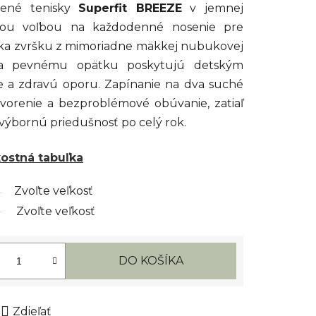
žené tenisky
Superfit BREEZE
v jemnej
lou voľbou na každodenné nosenie pre
ďaka zvršku z mimoriadne mäkkej nubukovej
 a pevnému opätku poskytujú detským
 a zdravú oporu. Zapínanie na dva suché
tvorenie a bezproblémové obúvanie, zatiaľ
výbornú priedušnosť po celý rok.
kostná tabuľka
Zvoľte veľkosť
Zvoľte veľkosť
DO KOŠÍKA
Zdieľať