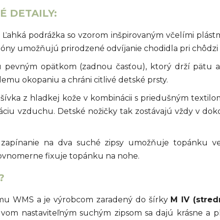
 DETAILY:
Ľahká podrážka so vzorom inšpirovaným včelími plást
y umožňujú prirodzené odvíjanie chodidla pri chôdzi 
 pevným opätkom (zadnou časťou), ktorý drží pätu a č
emu okopaniu a chráni citlivé detské prsty.
ívka z hladkej kože v kombinácii s priedušným textilo
láciu vzduchu. Detské nožičky tak zostávajú vždy v d
zapínanie na dva suché zipsy umožňuje topánku veľm
rovnomerne fixuje topánku na nohe.
?
tému WMS a je výrobcom zaradený do šírky
M IV (stred
vom nastaviteľným suchým zipsom sa dajú krásne a ply