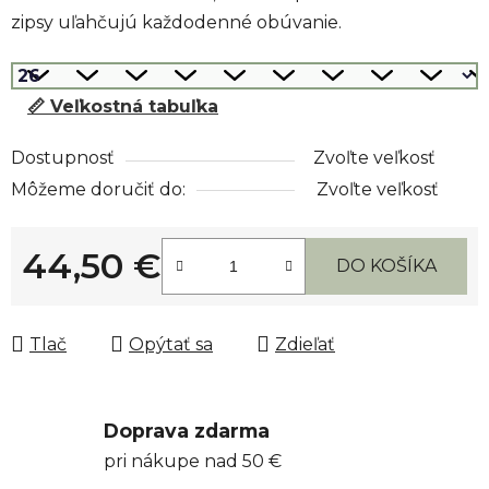
zipsy uľahčujú každodenné obúvanie.
📏 Veľkostná tabuľka
Dostupnosť
Zvoľte veľkosť
Môžeme doručiť do:
Zvoľte veľkosť
44,50 €
DO KOŠÍKA
Jednotková cena:
Tlač
Opýtať sa
Zdieľať
Doprava zdarma
pri nákupe nad 50 €