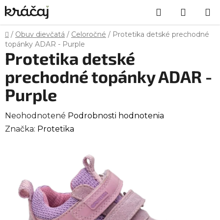
Prejsť
Hľadať
NÁKU
na
obsah
KOŠÍK
Domov
/
Obuv dievčatá
/
Celoročné
/
Protetika detské prechodné
topánky ADAR - Purple
Protetika detské
prechodné topánky ADAR -
Purple
Priemerné
Neohodnotené
Podrobnosti hodnotenia
hodnotenie
Značka:
Protetika
produktu
je
0,0
z
5
hviezdičiek.