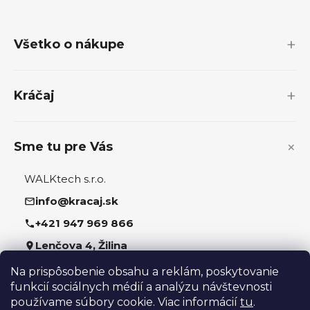
á
p
Všetko o nákupe
ä
t
i
Kráčaj
e
Sme tu pre Vás
WALKtech s.r.o.
info@kracaj.sk
+421 947 969 866
Lenčova 4, Žilina
Na prispôsobenie obsahu a reklám, poskytovanie
Sledujte nás
funkcií sociálnych médií a analýzu návštevnosti
používame súbory cookie. Viac informácií
tu
.