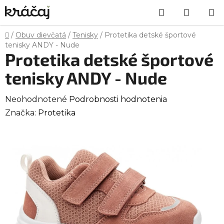
Prejsť
Hľadať
NÁKU
na
obsah
KOŠÍK
Domov
/
Obuv dievčatá
/
Tenisky
/
Protetika detské športové
tenisky ANDY - Nude
Protetika detské športové
tenisky ANDY - Nude
Priemerné
Neohodnotené
Podrobnosti hodnotenia
hodnotenie
Značka:
Protetika
produktu
je
0,0
z
5
hviezdičiek.