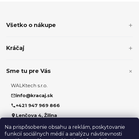
Z
á
p
Všetko o nákupe
ä
t
i
Kráčaj
e
Sme tu pre Vás
WALKtech s.r.o.
info@kracaj.sk
+421 947 969 866
Lenčova 4, Žilina
Na prispôsobenie obsahu a reklám, poskytovanie
Sledujte nás
funkcií sociálnych médií a analýzu návštevnosti