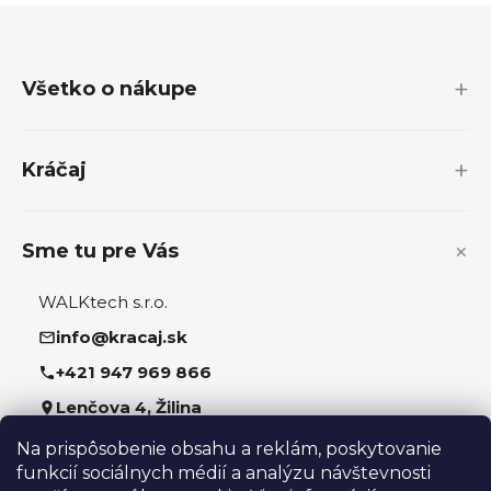
Z
á
p
Všetko o nákupe
ä
t
i
Kráčaj
e
Sme tu pre Vás
WALKtech s.r.o.
info@kracaj.sk
+421 947 969 866
Lenčova 4, Žilina
Na prispôsobenie obsahu a reklám, poskytovanie
Sledujte nás
funkcií sociálnych médií a analýzu návštevnosti