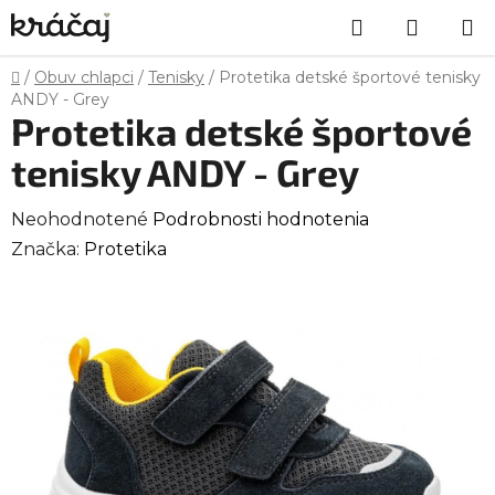
Prejsť
Hľadať
NÁKU
na
obsah
KOŠÍK
Domov
/
Obuv chlapci
/
Tenisky
/
Protetika detské športové tenisky
ANDY - Grey
Protetika detské športové
tenisky ANDY - Grey
Priemerné
Neohodnotené
Podrobnosti hodnotenia
hodnotenie
Značka:
Protetika
produktu
je
0,0
z
5
hviezdičiek.