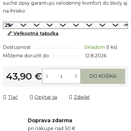
suché zipsy garantujú celodenný komfort do školy aj
na ihrisko.
📏 Veľkostná tabuľka
Dostupnosť
Skladom
(1 ks)
Môžeme doručiť do:
12.8.2026
43,90 €
DO KOŠÍKA
Jednotková cena:
Tlač
Opýtať sa
Zdieľať
Doprava zdarma
pri nákupe nad 50 €