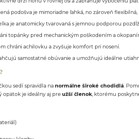
tívne drží nohu v rovnej osi a zabraňuje vybočeniu piat 
ená podošva je mimoriadne ľahká, no zároveň flexibilná
elka je anatomicky tvarovaná s jemnou podporou pozdĺž
ráni topánky pred mechanickým poškodením a okopaní
 chráni achilovku a zvyšuje komfort pri nosení.
ahčujú samostatné obúvanie a umožňujú ideálne utiahn
?
čkou sedí spravidla na
normálne široké chodidlá
. Pom
ý opätok je ideálny aj pre
užší členok
, ktorému poskytne
teriál)