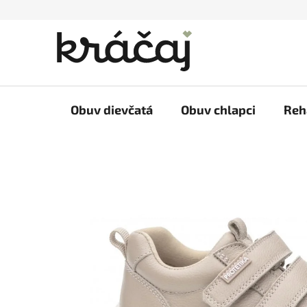
Prejsť
na
obsah
Obuv dievčatá
Obuv chlapci
Reh