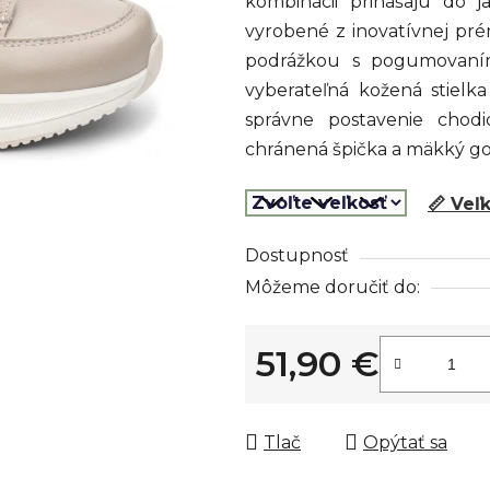
kombinácii prinášajú do j
0,0
vyrobené z inovatívnej pr
z
podrážkou s pogumovaním
5
vyberateľná kožená stielk
hviezdičiek.
správne postavenie chodi
chránená špička a mäkký go
📏 Veľ
Dostupnosť
Môžeme doručiť do:
51,90 €
Jednotková cena:
Tlač
Opýtať sa