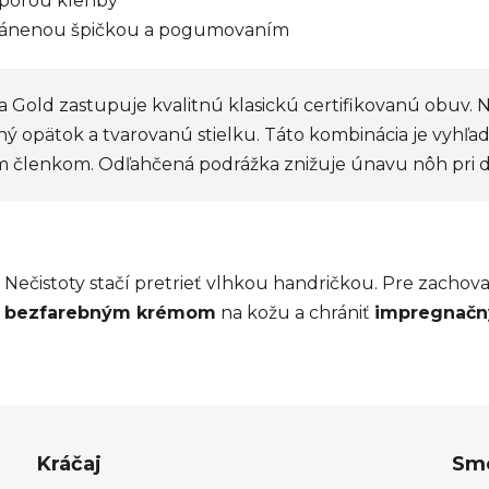
dporou klenby
hránenou špičkou a pogumovaním
a Gold zastupuje kvalitnú klasickú certifikovanú obuv. 
 opätok a tvarovanú stielku. Táto kombinácia je vyhľa
 členkom. Odľahčená podrážka znižuje únavu nôh pri dl
Nečistoty stačí pretrieť vlhkou handričkou. Pre zachova
m
bezfarebným krémom
na kožu a chrániť
impregnačn
Kráčaj
Sme