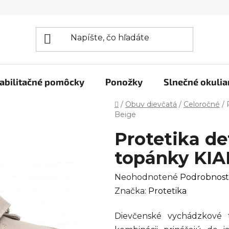
abilitačné pomôcky
Ponožky
Slnečné okulia
Domov
/
Obuv dievčatá
/
Celoročné
/
Beige
Protetika d
topánky KIA
Priemerné
Neohodnotené
Podrobnost
hodnotenie
Značka:
Protetika
produktu
Dievčenské vychádzkové
je