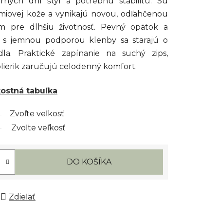
arných dní štýl a potrebnú stabilitu. Sú
émiovej kože a vynikajú novou, odľahčenou
 pre dlhšiu životnosť. Pevný opätok a
a s jemnou podporou klenby sa starajú o
dla. Praktické zapínanie na suchý zips,
lierik zaručujú celodenný komfort.
kostná tabuľka
Zvoľte veľkosť
Zvoľte veľkosť
DO KOŠÍKA
Zdieľať