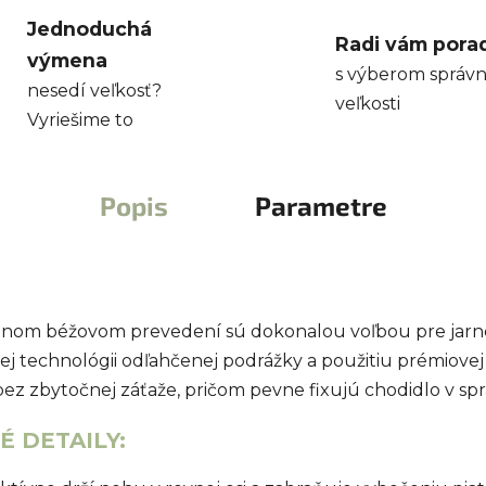
Jednoduchá
Radi vám pora
výmena
s výberom správn
nesedí veľkosť?
veľkosti
Vyriešime to
Popis
Parametre
nom béžovom prevedení sú dokonalou voľbou pre jarné 
vej technológii odľahčenej podrážky a použitiu prémiove
 zbytočnej záťaže, pričom pevne fixujú chodidlo v sprá
 DETAILY: