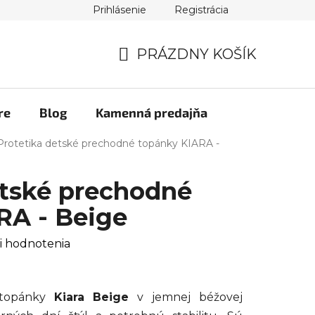
Prihlásenie
Registrácia
PRÁZDNY KOŠÍK
NÁKUPNÝ
KOŠÍK
re
Blog
Kamenná predajňa
Protetika detské prechodné topánky KIARA -
etské prechodné
RA - Beige
i hodnotenia
 topánky
Kiara Beige
v jemnej béžovej