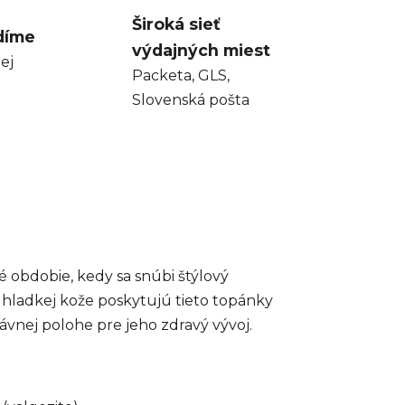
Široká sieť
díme
výdajných miest
ej
Packeta, GLS,
Slovenská pošta
obdobie, kedy sa snúbi štýlový
j hladkej kože poskytujú tieto topánky
vnej polohe pre jeho zdravý vývoj.