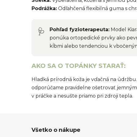
Stielka:
Vyberateľná, kožená s jemnou po
Podrážka:
Odľahčená flexibilná guma s c
Pohľad fyzioterapeuta:
Model Kiar
🩺
ponúka ortopedické prvky ako pevný
kĺbmi alebo tendenciou k vbočeným
AKO SA O TOPÁNKY STARAŤ:
Hladká prírodná koža je vďačná na údržbu. 
odporúčame pravidelne ošetrovať jemný
v práčke a nesušte priamo pri zdroji tepla.
Z
Všetko o nákupe
á