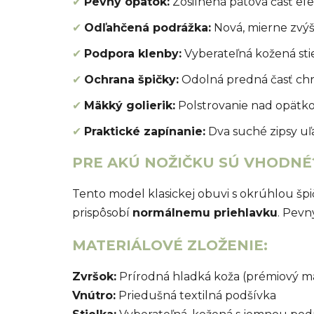
✔
Pevný opätok:
Zosilnená pätová časť efek
✔
Odľahčená podrážka:
Nová, mierne zvýš
✔
Podpora klenby:
Vyberateľná kožená sti
✔
Ochrana špičky:
Odolná predná časť ch
✔
Mäkký golierik:
Polstrovanie nad opätkom
✔
Praktické zapínanie:
Dva suché zipsy uľ
PRE AKÚ NOŽIČKU SÚ VHODNÉ
Tento model klasickej obuvi s okrúhlou špi
prispôsobí
normálnemu priehlavku
. Pevn
MATERIÁLOVÉ ZLOŽENIE:
Zvršok:
Prírodná hladká koža (prémiový ma
Vnútro:
Priedušná textilná podšívka