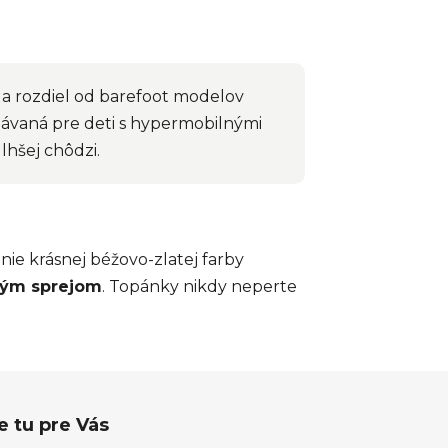
Na rozdiel od barefoot modelov
dávaná pre deti s hypermobilnými
hšej chôdzi.
nie krásnej béžovo-zlatej farby
ým sprejom
. Topánky nikdy neperte
 tu pre Vás