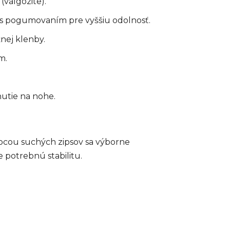
(valgozite).
, s pogumovaním pre vyššiu odolnosť.
nej klenby.
m.
utie na nohe.
ocou suchých zipsov sa výborne
 potrebnú stabilitu.