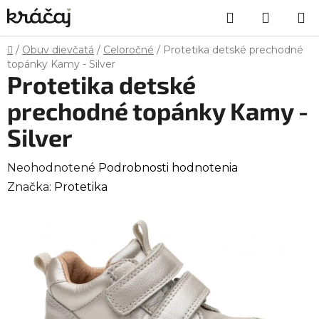
Prejsť
Hľadať
NÁKU
na
obsah
KOŠÍK
Domov
/
Obuv dievčatá
/
Celoročné
/
Protetika detské prechodné
topánky Kamy - Silver
Protetika detské
prechodné topánky Kamy -
Silver
Priemerné
Neohodnotené
Podrobnosti hodnotenia
hodnotenie
Značka:
Protetika
produktu
je
0,0
z
5
hviezdičiek.