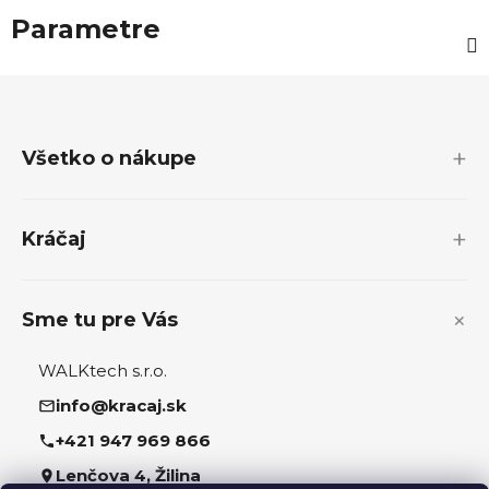
Parametre
Z
á
p
Všetko o nákupe
ä
t
i
Kráčaj
e
Sme tu pre Vás
WALKtech s.r.o.
info@kracaj.sk
+421 947 969 866
Lenčova 4, Žilina