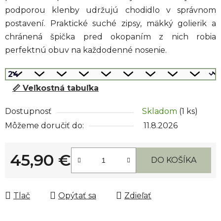
podporou klenby udržujú chodidlo v správnom
postavení. Praktické suché zipsy, mäkký golierik a
chránená špička pred okopaním z nich robia
perfektnú obuv na každodenné nosenie.
📏 Veľkostná tabuľka
Dostupnosť
Skladom
(1 ks)
Môžeme doručiť do:
11.8.2026
45,90 €
DO KOŠÍKA
Jednotková cena:
Tlač
Opýtať sa
Zdieľať