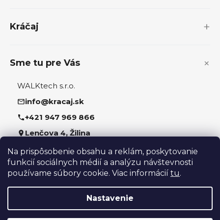
t
i
Kráčaj
e
Sme tu pre Vás
WALKtech s.r.o.
info@kracaj.sk
+421 947 969 866
Lenčova 4, Žilina
Na prispôsobenie obsahu a reklám, poskytovanie
Sledujte nás
funkcií sociálnych médií a analýzu návštevnosti
používame súbory cookie. Viac informácií
tu
.
Nastavenie