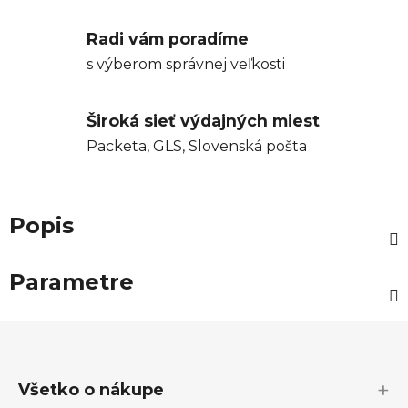
Radi vám poradíme
s výberom správnej veľkosti
Široká sieť výdajných miest
Packeta, GLS, Slovenská pošta
Popis
Parametre
Z
á
p
Všetko o nákupe
ä