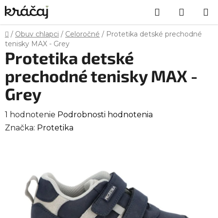
Prejsť
Hľadať
NÁKU
na
obsah
KOŠÍK
Domov
/
Obuv chlapci
/
Celoročné
/
Protetika detské prechodné
tenisky MAX - Grey
Protetika detské
prechodné tenisky MAX -
Grey
Priemerné
1 hodnotenie
Podrobnosti hodnotenia
hodnotenie
Značka:
Protetika
produktu
je
5,0
z
5
hviezdičiek.