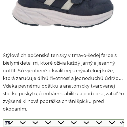
Štýlové chlapčenské tenisky v tmavo-šedej farbe s
bielymi detailmi, ktoré oživia každý jarný a jesenný
outfit. Sú vyrobené z kvalitnej umývateľnej kože,
ktorá zaručuje dlhú životnosť a jednoduchú údržbu.
Vďaka pevnému opätku a anatomicky tvarovanej
stielke poskytujú nohám stabilitu a podporu, zatiaľ čo
zvýšená klinová podrážka chráni špičku pred
okopaním.