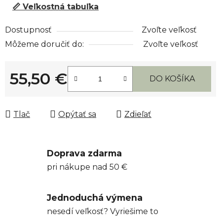
📏 Veľkostná tabuľka
Dostupnosť
Zvoľte veľkosť
Môžeme doručiť do:
Zvoľte veľkosť
55,50 €
DO KOŠÍKA
Jednotková cena:
Tlač
Opýtať sa
Zdieľať
Doprava zdarma
pri nákupe nad 50 €
Jednoduchá výmena
nesedí veľkosť? Vyriešime to