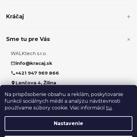
t
i
Kráčaj
e
Sme tu pre Vás
WALKtech s.r.o.
info@kracaj.sk
+421 947 969 866
Lenčova 4, Žilina
Na prispôsobenie obsahu a reklám, poskytovanie
Sledujte nás
funkcií sociálnych médií a analýzu návštevnosti
používame súbory cookie. Viac informácií
tu
.
Nastavenie