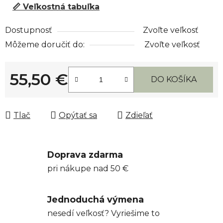
📏 Veľkostná tabuľka
Dostupnosť
Zvoľte veľkosť
Môžeme doručiť do:
Zvoľte veľkosť
55,50 €
DO KOŠÍKA
Jednotková cena:
Tlač
Opýtať sa
Zdieľať
Doprava zdarma
pri nákupe nad 50 €
Jednoduchá výmena
nesedí veľkosť? Vyriešime to