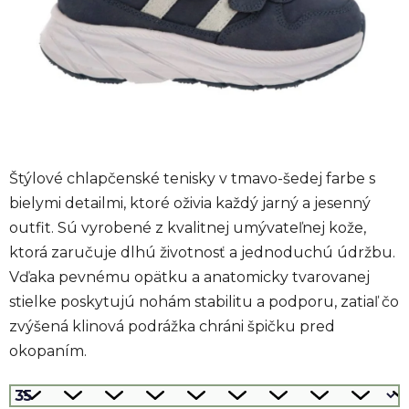
Štýlové chlapčenské tenisky v tmavo-šedej farbe s
bielymi detailmi, ktoré oživia každý jarný a jesenný
outfit. Sú vyrobené z kvalitnej umývateľnej kože,
ktorá zaručuje dlhú životnosť a jednoduchú údržbu.
Vďaka pevnému opätku a anatomicky tvarovanej
stielke poskytujú nohám stabilitu a podporu, zatiaľ čo
zvýšená klinová podrážka chráni špičku pred
okopaním.