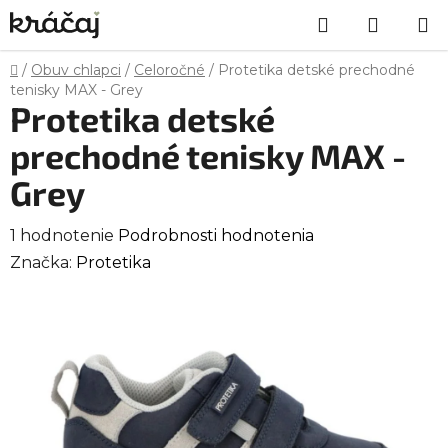
Prejsť
Hľadať
NÁKU
na
obsah
KOŠÍK
Domov
/
Obuv chlapci
/
Celoročné
/
Protetika detské prechodné
tenisky MAX - Grey
Protetika detské
prechodné tenisky MAX -
Grey
Priemerné
1 hodnotenie
Podrobnosti hodnotenia
hodnotenie
Značka:
Protetika
produktu
je
5,0
z
5
hviezdičiek.