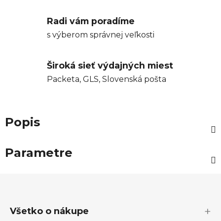
Radi vám poradíme
s výberom správnej veľkosti
Široká sieť výdajných miest
Packeta, GLS, Slovenská pošta
Popis
Parametre
Z
á
p
Všetko o nákupe
ä