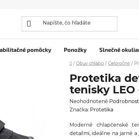
abilitačné pomôcky
Ponožky
Slnečné okulia
Domov
/
Obuv chlapci
/
Celoročné
/
Pr
Protetika d
tenisky LEO 
Priemerné
Neohodnotené
Podrobnost
hodnotenie
Značka:
Protetika
produktu
Moderné chlapčenské ten
je
detailmi, ideálne na jarné 
0,0