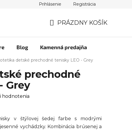
Prihlásenie
Registrácia
PRÁZDNY KOŠÍK
NÁKUPNÝ
KOŠÍK
re
Blog
Kamenná predajňa
otetika detské prechodné tenisky LEO - Grey
etské prechodné
- Grey
i hodnotenia
isky v štýlovej šedej farbe s modrými
a jesenné vychádzky. Kombinácia brúsenej a