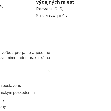
výdajných miest
ej
Packeta, GLS,
Slovenská pošta
u voľbou pre jarné a jesenné
rave mimoriadne praktická na
m postavení.
anickým poškodením.
hy.
ohy.