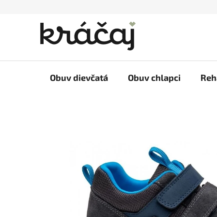
Prejsť
na
obsah
Obuv dievčatá
Obuv chlapci
Reh