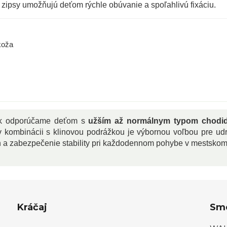
zipsy umožňujú deťom rýchle obúvanie a spoľahlivú fixáciu.
koža
sk odporúčame deťom s
užším až normálnym typom chodid
 v kombinácii s klinovou podrážkou je výbornou voľbou pre u
n a zabezpečenie stability pri každodennom pohybe v mestskom 
Kráčaj
Sme