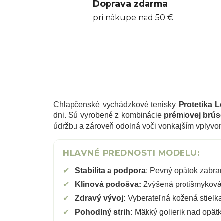
Doprava zdarma
pri nákupe nad 50 €
Chlapčenské vychádzkové tenisky
Protetika 
dni. Sú vyrobené z kombinácie
prémiovej brús
údržbu a zároveň odolná voči vonkajším vplyvo
HLAVNÉ PREDNOSTI MODELU:
✔
Stabilita a podpora:
Pevný opätok zabraň
✔
Klinová podošva:
Zvýšená protišmyková
✔
Zdravý vývoj:
Vyberateľná kožená stielk
✔
Pohodlný strih:
Mäkký golierik nad opät