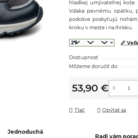
hladkej umývateľnej kože
z
Vďaka pevnému opätku, po
5
podošve poskytujú nohám 
hviezdičiek.
kroku v meste i na ihrisku.
📏 Veľ
Dostupnosť
Môžeme doručiť do:
53,90 €
Jednotková cena:
Tlač
Opýtať sa
Jednoduchá
Radi vám pora