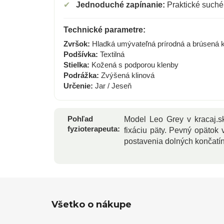
✔
Jednoduché zapínanie:
Praktické suché 
Technické parametre:
Zvršok:
Hladká umývateľná prírodná a brúsená 
Podšívka:
Textilná
Stielka:
Kožená s podporou klenby
Podrážka:
Zvýšená klinová
Určenie:
Jar / Jeseň
Pohľad
Model Leo Grey v kracaj.
fyzioterapeuta:
fixáciu päty. Pevný opätok
postavenia dolných končatí
Z
Všetko o nákupe
á
p