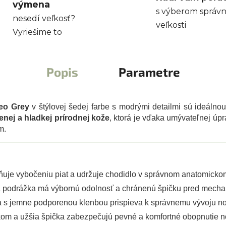
výmena
s výberom správn
nesedí veľkosť?
veľkosti
Vyriešime to
Popis
Parametre
Leo Grey
v štýlovej šedej farbe s modrými detailmi sú ideálno
enej a hladkej prírodnej kože
, ktorá je vďaka umývateľnej úp
m.
uje vybočeniu piat a udržuje chodidlo v správnom anatomicko
 podrážka má výbornú odolnosť a chránenú špičku pred mech
a s jemne podporenou klenbou prispieva k správnemu vývoju no
kom a užšia špička zabezpečujú pevné a komfortné obopnutie n