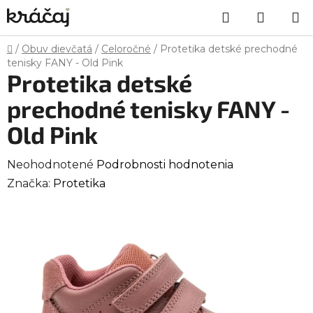
Prejsť
Hľadať
NÁKU
na
obsah
KOŠÍK
Domov
/
Obuv dievčatá
/
Celoročné
/
Protetika detské prechodné
tenisky FANY - Old Pink
Protetika detské
prechodné tenisky FANY -
Old Pink
Priemerné
Neohodnotené
Podrobnosti hodnotenia
hodnotenie
Značka:
Protetika
produktu
je
0,0
z
5
hviezdičiek.