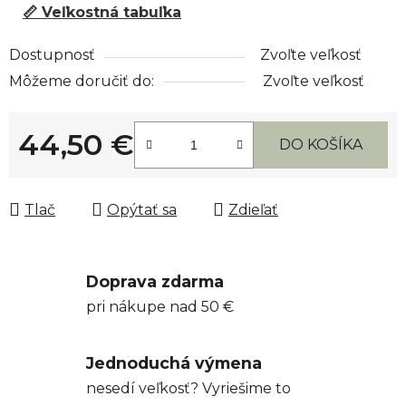
📏 Veľkostná tabuľka
Dostupnosť
Zvoľte veľkosť
Môžeme doručiť do:
Zvoľte veľkosť
44,50 €
DO KOŠÍKA
Jednotková cena:
Tlač
Opýtať sa
Zdieľať
Doprava zdarma
pri nákupe nad 50 €
Jednoduchá výmena
nesedí veľkosť? Vyriešime to