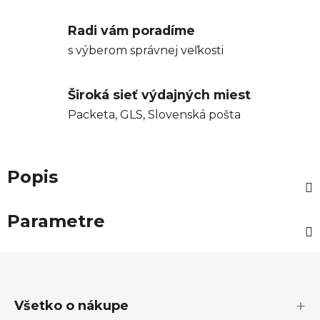
Radi vám poradíme
s výberom správnej veľkosti
Široká sieť výdajných miest
Packeta, GLS, Slovenská pošta
Popis
Parametre
Z
á
p
Všetko o nákupe
ä