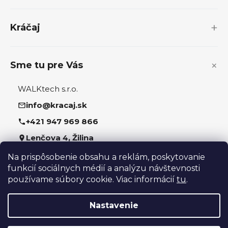
t
i
Kráčaj
e
Sme tu pre Vás
WALKtech s.r.o.
info@kracaj.sk
+421 947 969 866
Lenčova 4, Žilina
Na prispôsobenie obsahu a reklám, poskytovanie
Sledujte nás
funkcií sociálnych médií a analýzu návštevnosti
používame súbory cookie. Viac informácií
tu
.
Nastavenie