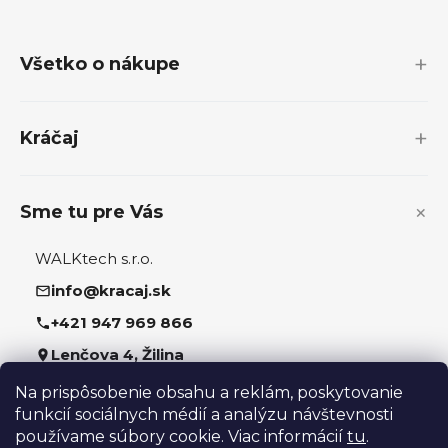
á
p
Všetko o nákupe
ä
t
i
Kráčaj
e
Sme tu pre Vás
WALKtech s.r.o.
info@kracaj.sk
+421 947 969 866
Lenčova 4, Žilina
Na prispôsobenie obsahu a reklám, poskytovanie
Sledujte nás
funkcií sociálnych médií a analýzu návštevnosti
používame súbory cookie. Viac informácií
tu
.