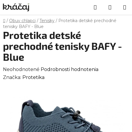
Prejsť
Hľadať
NÁKU
na
obsah
KOŠÍK
Domov
/
Obuv chlapci
/
Tenisky
/
Protetika detské prechodné
tenisky BAFY - Blue
Protetika detské
prechodné tenisky BAFY -
Blue
Priemerné
Neohodnotené
Podrobnosti hodnotenia
hodnotenie
Značka:
Protetika
produktu
je
0,0
z
5
hviezdičiek.