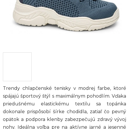
Trendy chlapčenské tenisky v modrej farbe, ktoré
spájajú športový štýl s maximálnym pohodlím. Vďaka
priedušnému elastickému textilu sa topánka
dokonale prispôsobí šírke chodidla, zatiaľ čo pevný
opätok a podpora klenby zabezpečujú zdravý vývoj
nohy. Ideálna voľba pre na aktívne jarné a jesenné