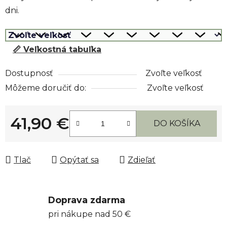
dni.
📏 Veľkostná tabuľka
Dostupnosť
Zvoľte veľkosť
Môžeme doručiť do:
Zvoľte veľkosť
41,90 €
DO KOŠÍKA
Jednotková cena:
Tlač
Opýtať sa
Zdieľať
Doprava zdarma
pri nákupe nad 50 €