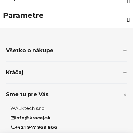
Parametre
Z
á
p
Všetko o nákupe
ä
t
i
Kráčaj
e
Sme tu pre Vás
WALKtech s.r.o.
info@kracaj.sk
+421 947 969 866