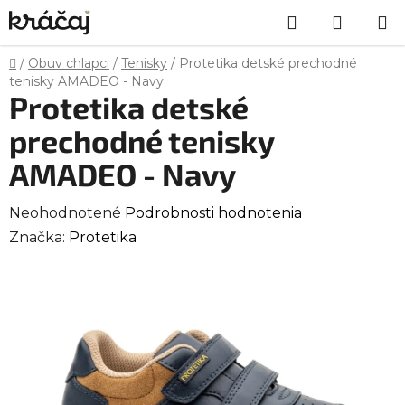
Prejsť
Hľadať
NÁKU
na
obsah
KOŠÍK
Domov
/
Obuv chlapci
/
Tenisky
/
Protetika detské prechodné
tenisky AMADEO - Navy
Protetika detské
prechodné tenisky
AMADEO - Navy
Priemerné
Neohodnotené
Podrobnosti hodnotenia
hodnotenie
Značka:
Protetika
produktu
je
0,0
z
5
hviezdičiek.