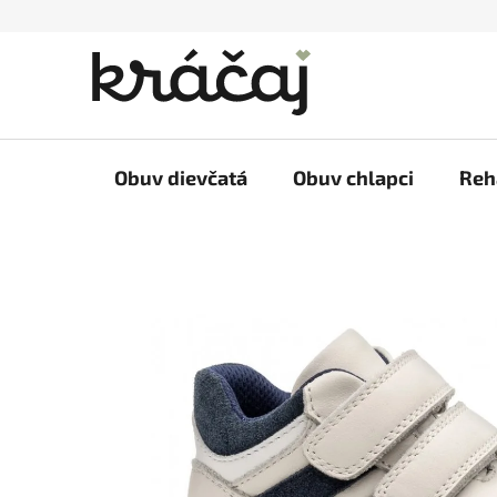
Prejsť
na
obsah
Obuv dievčatá
Obuv chlapci
Reh