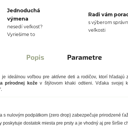
Jednoduchá
Radi vám pora
výmena
s výberom správn
nesedí veľkosť?
veľkosti
Vyriešime to
Popis
Parametre
n
je ideálnou voľbou pre aktívne deti a rodičov, ktorí hľadajú 
a prírodnej kože
v štýlovom khaki odtieni. Vďaka svojej k
.
s nulovým podpätkom (zero drop) zabezpečuje prirodzené ťaž
 poskytuje dostatok miesta pre prsty a je vhodný aj pre širšie c