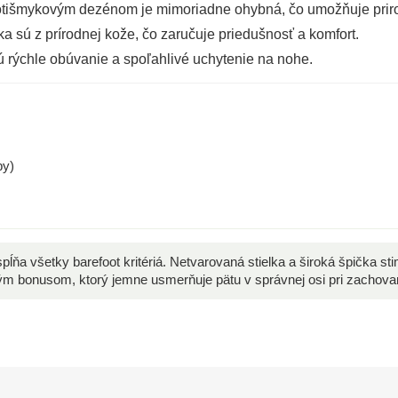
tišmykovým dezénom je mimoriadne ohybná, čo umožňuje prir
a sú z prírodnej kože, čo zaručuje priedušnosť a komfort.
rýchle obúvanie a spoľahlivé uchytenie na nohe.
by)
ĺňa všetky barefoot kritériá. Netvarovaná stielka a široká špička sti
ým bonusom, ktorý jemne usmerňuje pätu v správnej osi pri zachovaní