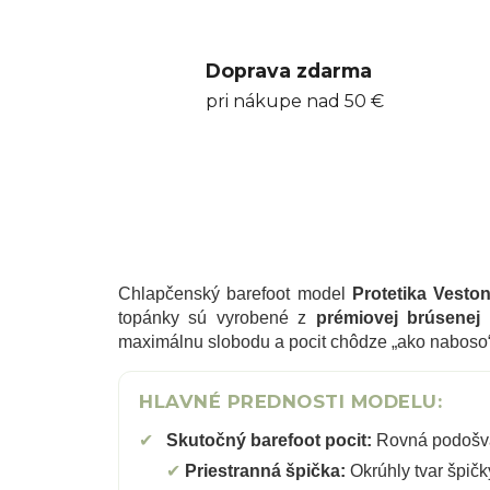
Doprava zdarma
pri nákupe nad 50 €
Chlapčenský barefoot model
Protetika Vesto
topánky sú vyrobené z
prémiovej brúsenej 
maximálnu slobodu a pocit chôdze „ako naboso“
HLAVNÉ PREDNOSTI MODELU:
✔
Skutočný barefoot pocit:
Rovná podošva 
✔
Priestranná špička:
Okrúhly tvar špičky