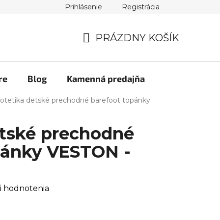
Prihlásenie
Registrácia
PRÁZDNY KOŠÍK
NÁKUPNÝ
KOŠÍK
re
Blog
Kamenná predajňa
otetika detské prechodné barefoot topánky
etské prechodné
pánky VESTON -
i hodnotenia