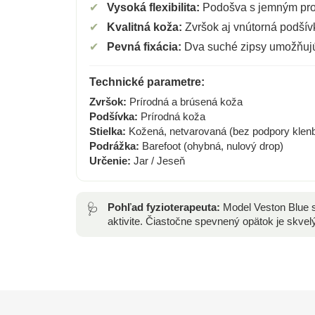
✔
Vysoká flexibilita:
Podošva s jemným pro
✔
Kvalitná koža:
Zvršok aj vnútorná podšívk
✔
Pevná fixácia:
Dva suché zipsy umožňujú 
Technické parametre:
Zvršok:
Prírodná a brúsená koža
Podšívka:
Prírodná koža
Stielka:
Kožená, netvarovaná (bez podpory klen
Podrážka:
Barefoot (ohybná, nulový drop)
Určenie:
Jar / Jeseň
🩺
Pohľad fyzioterapeuta:
Model Veston Blue sp
aktivite. Čiastočne spevnený opätok je skvel
Z