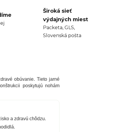
Široká sieť
díme
výdajných miest
ej
Packeta, GLS,
Slovenská pošta
zdravé obúvanie. Tieto jarné
onštrukcii poskytujú nohám
isko a zdravú chôdzu.
hodidlá.