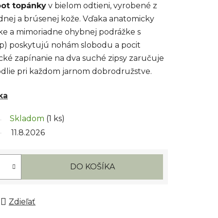
oot topánky
v bielom odtieni, vyrobené z
dnej a brúsenej kože. Vďaka anatomicky
čke a mimoriadne ohybnej podrážke s
p) poskytujú nohám slobodu a pocit
cké zapínanie na dva suché zipsy zaručuje
dlie pri každom jarnom dobrodružstve.
ka
Skladom
(1 ks)
11.8.2026
DO KOŠÍKA
Zdieľať