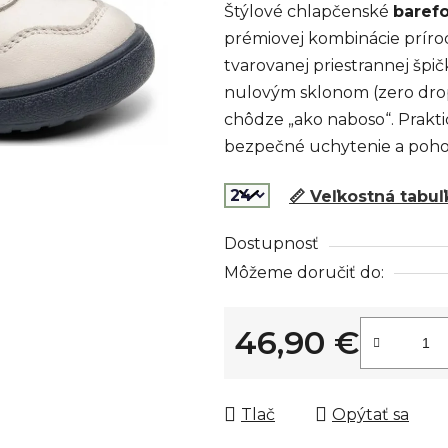
Štýlové chlapčenské
baref
je
prémiovej kombinácie príro
0,0
tvarovanej priestrannej špi
z
nulovým sklonom (zero dro
5
chôdze „ako naboso“. Prakti
hviezdičiek.
bezpečné uchytenie a poho
📏 Veľkostná tabuľ
Dostupnosť
Môžeme doručiť do:
46,90 €
Jednotková cena:
Tlač
Opýtať sa