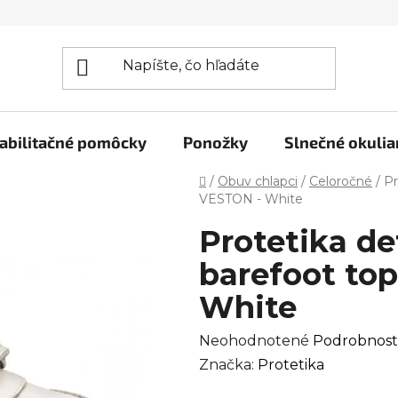
abilitačné pomôcky
Ponožky
Slnečné okulia
Domov
/
Obuv chlapci
/
Celoročné
/
Pr
VESTON - White
Protetika d
barefoot to
White
Priemerné
Neohodnotené
Podrobnost
hodnotenie
Značka:
Protetika
produktu