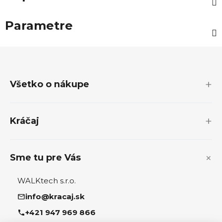
Parametre
Z
á
p
Všetko o nákupe
ä
t
i
Kráčaj
e
Sme tu pre Vás
WALKtech s.r.o.
info@kracaj.sk
+421 947 969 866