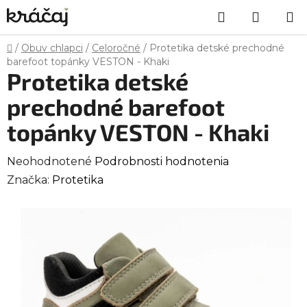
Prejsť
Hľadať
NÁKU
na
obsah
KOŠÍK
Domov
/
Obuv chlapci
/
Celoročné
/
Protetika detské prechodné
barefoot topánky VESTON - Khaki
Protetika detské
prechodné barefoot
topánky VESTON - Khaki
Priemerné
Neohodnotené
Podrobnosti hodnotenia
hodnotenie
Značka:
Protetika
produktu
je
0,0
z
5
hviezdičiek.