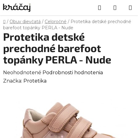
Prejsť
Hľadať
NÁKU
na
obsah
KOŠÍK
Domov
/
Obuv dievčatá
/
Celoročné
/
Protetika detské prechodné
barefoot topánky PERLA - Nude
Protetika detské
prechodné barefoot
topánky PERLA - Nude
Priemerné
Neohodnotené
Podrobnosti hodnotenia
hodnotenie
Značka:
Protetika
produktu
je
0,0
z
5
hviezdičiek.