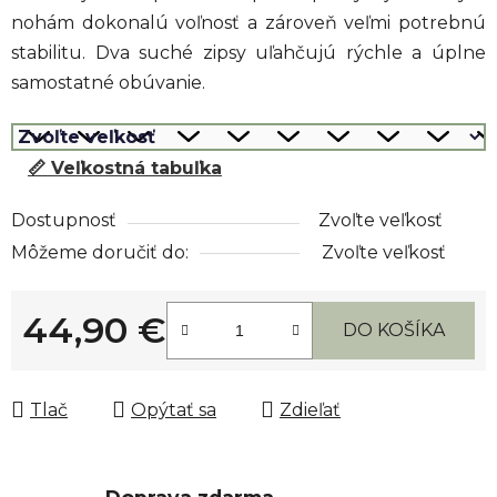
nohám dokonalú voľnosť a zároveň veľmi potrebnú
stabilitu. Dva suché zipsy uľahčujú rýchle a úplne
samostatné obúvanie.
📏 Veľkostná tabuľka
Dostupnosť
Zvoľte veľkosť
Môžeme doručiť do:
Zvoľte veľkosť
44,90 €
DO KOŠÍKA
Jednotková cena:
Tlač
Opýtať sa
Zdieľať