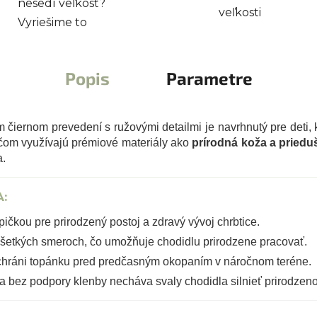
nesedí veľkosť?
veľkosti
Vyriešime to
Popis
Parametre
 čiernom prevedení s ružovými detailmi je navrhnutý pre deti, 
pričom využívajú prémiové materiály ako
prírodná koža a prieduš
a.
:
ičkou pre prirodzený postoj a zdravý vývoj chrbtice.
šetkých smeroch, čo umožňuje chodidlu prirodzene pracovať.
hráni topánku pred predčasným okopaním v náročnom teréne.
a bez podpory klenby necháva svaly chodidla silnieť prirodzen