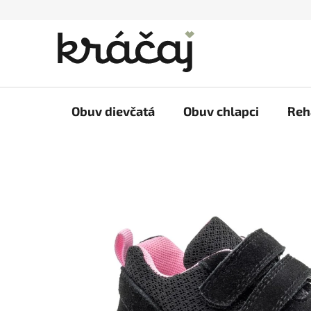
Prejsť
na
obsah
Obuv dievčatá
Obuv chlapci
Reh