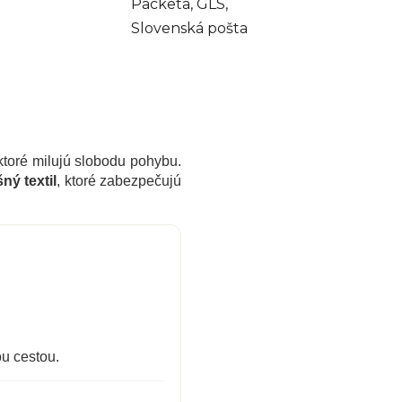
Packeta, GLS,
Slovenská pošta
ktoré milujú slobodu pohybu.
ný textil
, ktoré zabezpečujú
ou cestou.