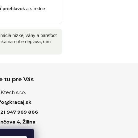
í priehlavok
a stredne
nácia nízkej váhy a barefoot
nka na nohe nepláva, čím
 tu pre Vás
tech s.r.o.
fo@kracaj.sk
21 947 969 866
nčova 4, Žilina
ujte nás