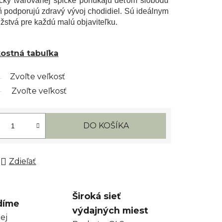
micky tvarovanej špičke ponúkajú deťom slobodu
ň podporujú zdravý vývoj chodidiel. Sú ideálnym
žstvá pre každú malú objaviteľku.
kostná tabuľka
Zvoľte veľkosť
Zvoľte veľkosť
DO KOŠÍKA
Zdieľať
Široká sieť
díme
výdajných miest
ej