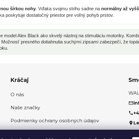
rnou šírkou nohy
. Vďaka svojmu strihu sadne na
normálny až vyšš
ka poskytuje dostatočný priestor pre voľný pohyb prstov.
 model Alex Black ako skvelý nástroj na stimuláciu motoriky. Kombi
m. Možnosť presného dotiahnutia suchými zipsami zabezpečí, že topá
oku.
Kráčaj
Sme
WALK
O nás
in
Naše značky
+4
Podmienky ochrany osobných údajov
Le
Ako správne odmerať nohu
Sled