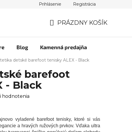
Prihlásenie
Registrácia
PRÁZDNY KOŠÍK
NÁKUPNÝ
KOŠÍK
re
Blog
Kamenná predajňa
tetika detské barefoot tenisky ALEX - Black
tské barefoot
 - Black
i hodnotenia
jnovo vyladené barefoot tenisky, ktoré si vás
legancie a hravých ružových prvkov. Vďaka ultra