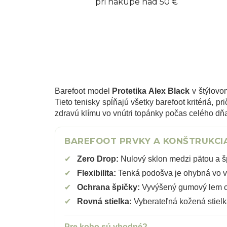
pri nákupe nad 50 €
Barefoot model
Protetika Alex Black
v štýlovom
Tieto tenisky spĺňajú všetky barefoot kritériá, 
zdravú klímu vo vnútri topánky počas celého dň
BAREFOOT PRVKY A KONŠTRUKCIA
✔
Zero Drop:
Nulový sklon medzi pätou a šp
✔
Flexibilita:
Tenká podošva je ohybná vo v
✔
Ochrana špičky:
Vyvýšený gumový lem c
✔
Rovná stielka:
Vyberateľná kožená stielk
Pre koho sú vhodné?