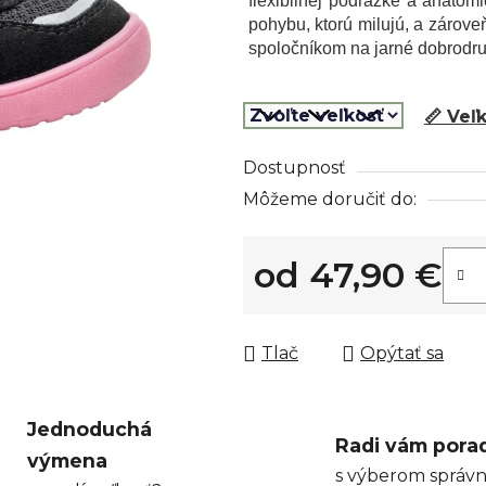
flexibilnej podrážke a anato
z
pohybu, ktorú milujú, a zárove
5
spoločníkom na jarné dobrodru
hviezdičiek.
📏 Veľ
Dostupnosť
Môžeme doručiť do:
od
47,90 €
Jednotková cena:
Tlač
Opýtať sa
Jednoduchá
Radi vám pora
výmena
s výberom správn