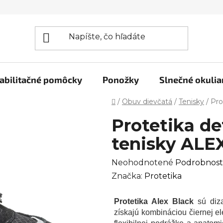
abilitačné pomôcky
Ponožky
Slnečné okulia
Domov
/
Obuv dievčatá
/
Tenisky
/
Pro
Protetika de
tenisky ALEX
Priemerné
Neohodnotené
Podrobnost
hodnotenie
Značka:
Protetika
produktu
Protetika Alex Black
sú diza
je
získajú kombináciou čiernej e
0,0