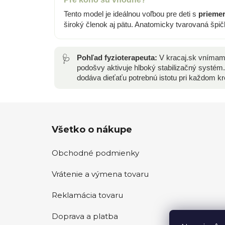
Tento model je ideálnou voľbou pre deti s
prieme
široký členok aj pätu. Anatomicky tvarovaná špič
🩺
Pohľad fyzioterapeuta:
V kracaj.sk vnímame
podošvy aktivuje hlboký stabilizačný systé
dodáva dieťaťu potrebnú istotu pri každom kr
Z
Všetko o nákupe
á
p
Obchodné podmienky
ä
t
Vrátenie a výmena tovaru
i
e
Reklamácia tovaru
Doprava a platba