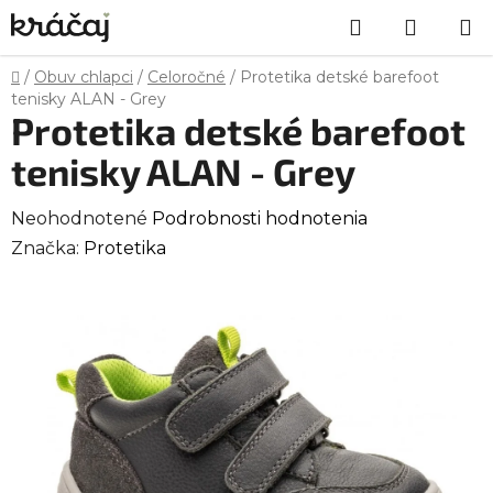
Prejsť
Hľadať
NÁKU
na
obsah
KOŠÍK
Domov
/
Obuv chlapci
/
Celoročné
/
Protetika detské barefoot
tenisky ALAN - Grey
Protetika detské barefoot
tenisky ALAN - Grey
Priemerné
Neohodnotené
Podrobnosti hodnotenia
hodnotenie
Značka:
Protetika
produktu
je
0,0
z
5
hviezdičiek.