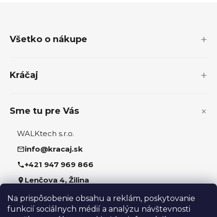
Z
á
p
Všetko o nákupe
ä
t
i
Kráčaj
e
Sme tu pre Vás
WALKtech s.r.o.
info@kracaj.sk
+421 947 969 866
Lenčova 4, Žilina
Na prispôsobenie obsahu a reklám, poskytovanie
Sledujte nás
funkcií sociálnych médií a analýzu návštevnosti