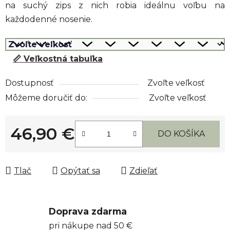
na suchý zips z nich robia ideálnu voľbu na
každodenné nosenie.
📏 Veľkostná tabuľka
Dostupnosť
Zvoľte veľkosť
Môžeme doručiť do:
Zvoľte veľkosť
46,90 €
DO KOŠÍKA
Jednotková cena:
Tlač
Opýtať sa
Zdieľať
Doprava zdarma
pri nákupe nad 50 €