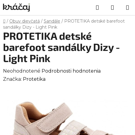
Prejsť
Hľadať
NÁKU
na
obsah
KOŠÍK
Domov
/
Obuv dievčatá
/
Sandále
/
PROTETIKA detské barefoot
sandálky Dizy - Light Pink
PROTETIKA detské
barefoot sandálky Dizy -
Light Pink
Priemerné
Neohodnotené
Podrobnosti hodnotenia
hodnotenie
Značka:
Protetika
produktu
je
0,0
z
5
hviezdičiek.