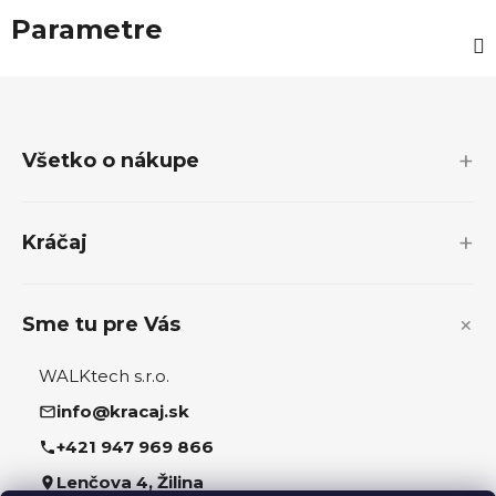
Parametre
Z
á
p
Všetko o nákupe
ä
t
i
Kráčaj
e
Sme tu pre Vás
WALKtech s.r.o.
info@kracaj.sk
+421 947 969 866
Lenčova 4, Žilina