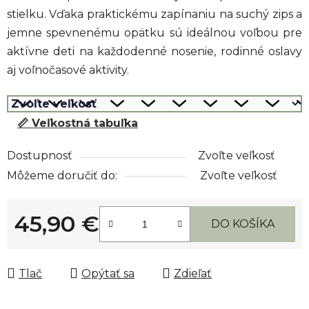
stielku. Vďaka praktickému zapínaniu na suchý zips a
jemne spevnenému opätku sú ideálnou voľbou pre
aktívne deti na každodenné nosenie, rodinné oslavy
aj voľnočasové aktivity.
📏 Veľkostná tabuľka
Dostupnosť
Zvoľte veľkosť
Môžeme doručiť do:
Zvoľte veľkosť
45,90 €
DO KOŠÍKA
Jednotková cena:
Tlač
Opýtať sa
Zdieľať