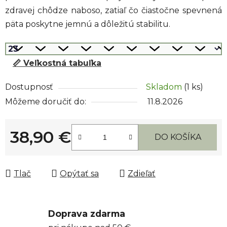
zdravej chôdze naboso, zatiaľ čo čiastočne spevnená
päta poskytne jemnú a dôležitú stabilitu.
📏 Veľkostná tabuľka
Dostupnosť
Skladom
(1 ks)
Môžeme doručiť do:
11.8.2026
38,90 €
DO KOŠÍKA
Jednotková cena:
Tlač
Opýtať sa
Zdieľať
Doprava zdarma