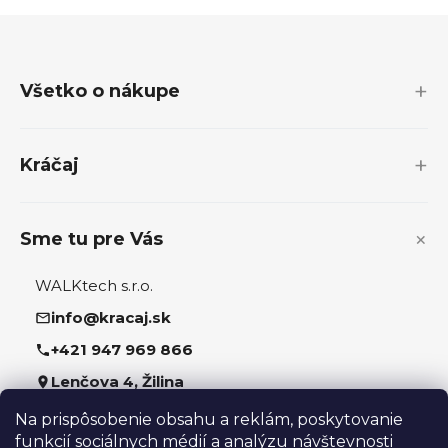
Z
á
p
Všetko o nákupe
ä
t
i
Kráčaj
e
Sme tu pre Vás
WALKtech s.r.o.
info@kracaj.sk
+421 947 969 866
Lenčova 4, Žilina
Na prispôsobenie obsahu a reklám, poskytovanie
Sledujte nás
funkcií sociálnych médií a analýzu návštevnosti