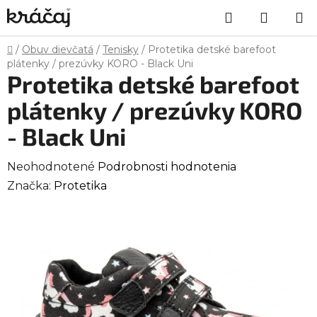
Prejsť
Hľadať
NÁKU
na
obsah
KOŠÍK
Domov
/
Obuv dievčatá
/
Tenisky
/
Protetika detské barefoot
plátenky / prezúvky KORO - Black Uni
Protetika detské barefoot
plátenky / prezúvky KORO
- Black Uni
Priemerné
Neohodnotené
Podrobnosti hodnotenia
hodnotenie
Značka:
Protetika
produktu
je
0,0
z
5
hviezdičiek.