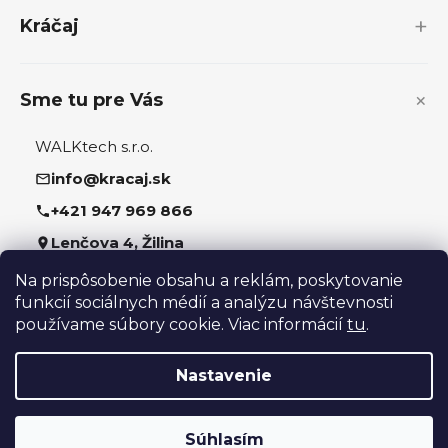
i
Kráčaj
e
Sme tu pre Vás
WALKtech s.r.o.
info@kracaj.sk
+421 947 969 866
Lenčova 4, Žilina
Na prispôsobenie obsahu a reklám, poskytovanie
Sledujte nás
funkcií sociálnych médií a analýzu návštevnosti
používame súbory cookie. Viac informácií
tu
.
Nastavenie
Vytvoril Shoptet
Súhlasím
Copyright 2026
kracaj.sk
. Všetky práva vyhradené.