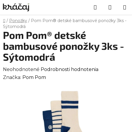
Prejsť
Hľadať
NÁKU
na
obsah
KOŠÍK
Domov
/
Ponožky
/
Pom Pom® detské bambusové ponožky 3ks -
Sýtomodrá
Pom Pom® detské
bambusové ponožky 3ks -
Sýtomodrá
Priemerné
Neohodnotené
Podrobnosti hodnotenia
hodnotenie
Značka:
Pom Pom
produktu
je
0,0
z
5
hviezdičiek.