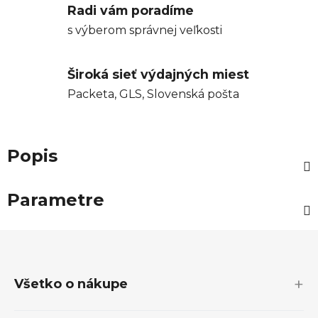
Radi vám poradíme
s výberom správnej veľkosti
Široká sieť výdajných miest
Packeta, GLS, Slovenská pošta
Popis
Parametre
Z
á
p
Všetko o nákupe
ä
t