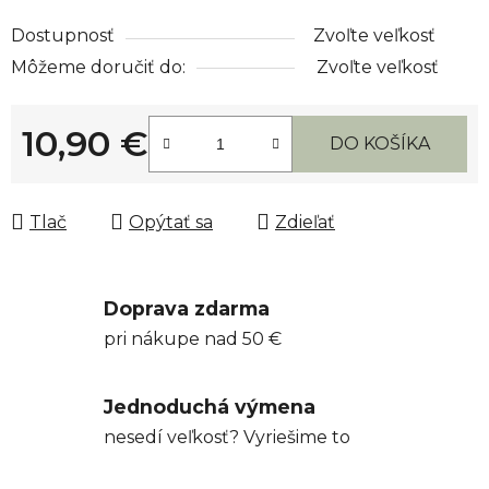
Dostupnosť
Zvoľte veľkosť
Môžeme doručiť do:
Zvoľte veľkosť
10,90 €
DO KOŠÍKA
Jednotková cena:
Tlač
Opýtať sa
Zdieľať
Doprava zdarma
pri nákupe nad 50 €
Jednoduchá výmena
nesedí veľkosť? Vyriešime to