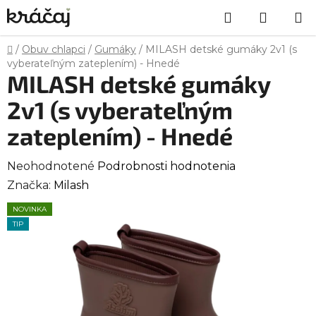
Prejsť
Hľadať
NÁKU
na
obsah
KOŠÍK
Domov
/
Obuv chlapci
/
Gumáky
/
MILASH detské gumáky 2v1 (s
vyberateľným zateplením) - Hnedé
MILASH detské gumáky
2v1 (s vyberateľným
zateplením) - Hnedé
Priemerné
Neohodnotené
Podrobnosti hodnotenia
hodnotenie
Značka:
Milash
produktu
NOVINKA
je
TIP
0,0
z
5
hviezdičiek.