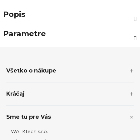
Popis
Parametre
Z
á
p
Všetko o nákupe
ä
t
i
Kráčaj
e
Sme tu pre Vás
WALKtech s.r.o.