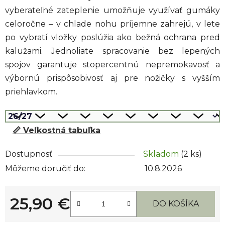
vyberateľné zateplenie umožňuje využívať gumáky
celoročne – v chlade nohu príjemne zahrejú, v lete
po vybratí vložky poslúžia ako bežná ochrana pred
kalužami. Jednoliate spracovanie bez lepených
spojov garantuje stopercentnú nepremokavosť a
výbornú prispôsobivosť aj pre nožičky s vyšším
priehlavkom.
📏 Veľkostná tabuľka
Dostupnosť
Skladom
(2 ks)
Môžeme doručiť do:
10.8.2026
25,90 €
DO KOŠÍKA
Jednotková cena: