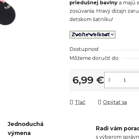
priedušnej bavlny
a majú e
z
zosúvania. Hravý dizajn zar
5
detskom šatníku!
hviezdičiek.
Dostupnosť
Môžeme doručiť do:
6,99 €
Jednotková cena:
Tlač
Opýtať sa
Jednoduchá
Radi vám pora
výmena
s výberom správn