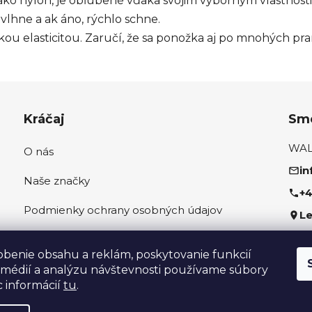
 ako nylon, je obľúbené vďaka svojim výborným vlastnos
lhne a ak áno, rýchlo schne.
ou elasticitou. Zaručí, že sa ponožka aj po mnohých pr
Kráčaj
Sme
WALK
O nás
in
Naše značky
+4
Podmienky ochrany osobných údajov
Le
Ako správne odmerať nohu
Sled
obenie obsahu a reklám, poskytovanie funkcií
 médií a analýzu návštevnosti používame súbory
c informácií
tu
.