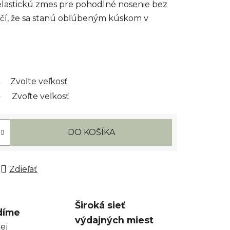
lastickú zmes pre pohodlné nosenie bez
učí, že sa stanú obľúbeným kúskom v
Zvoľte veľkosť
Zvoľte veľkosť
DO KOŠÍKA
Zdieľať
Široká sieť
díme
výdajných miest
ej