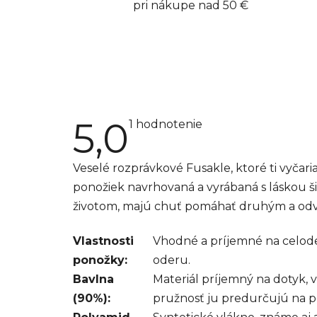
pri nákupe nad 50 €
5,0
Priemerné
1 hodnotenie
hodnotenie
produktu
je
Veselé rozprávkové Fusakle, ktoré ti vyčar
5,0
z
ponožiek navrhovaná a vyrábaná s láskou ši
5
hviezdičiek.
životom, majú chuť pomáhať druhým a odva
Vlastnosti
Vhodné a príjemné na celoden
ponožky:
oderu.
Bavlna
Materiál príjemný na dotyk, v
(90%):
pružnosť ju predurčujú na po