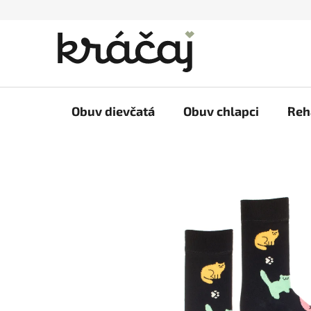
Prejsť
na
obsah
Obuv dievčatá
Obuv chlapci
Reh