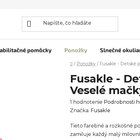
abilitačné pomôcky
Ponožky
Slnečné okulia
Domov
/
Ponožky
/
Fusakle - Detské
Fusakle - D
Veselé mačk
Priemerné
1 hodnotenie
Podrobnosti h
hodnotenie
Značka:
Fusakle
produktu
Tieto farebné a rozkošné p
je
zamiluje každý malý milovní
5,0