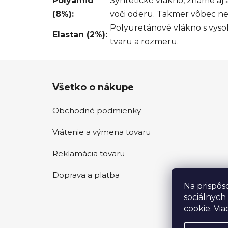
Polyamid
Syntetické vlákno, známe aj
(8%):
voči oderu. Takmer vôbec nev
Polyuretánové vlákno s vysok
Elastan (2%):
tvaru a rozmeru.
Z
Všetko o nákupe
á
p
Obchodné podmienky
ä
t
Vrátenie a výmena tovaru
i
e
Reklamácia tovaru
Doprava a platba
Na prispôs
sociálnych
cookie. Via