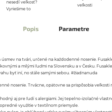
nesedí veľkosť?
veľkosti
Vyriešime to
Popis
Parametre
ia úsmev na tvári, určené na každodenné nosenie. Fusakl
kovnými a milými ľuďmi na Slovensku a v Česku. Fusakle 
hu byť iní, no stále samými sebou. #žiadnanuda
né nosenie. Trvácne, opätovne sa prispôsobia veľkosti n
hodný aj pre ľudí s alergiami. Jej tepelno-izolačné vlastn
predné využitie v textilnom priemysle.