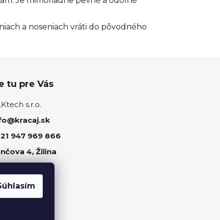
tiam. Je mimoriadne pevné a odolné
aniach a noseniach vráti do pôvodného
 tu pre Vás
tech s.r.o.
fo@kracaj.sk
21 947 969 866
nčova 4, Žilina
ujte nás
Súhlasím