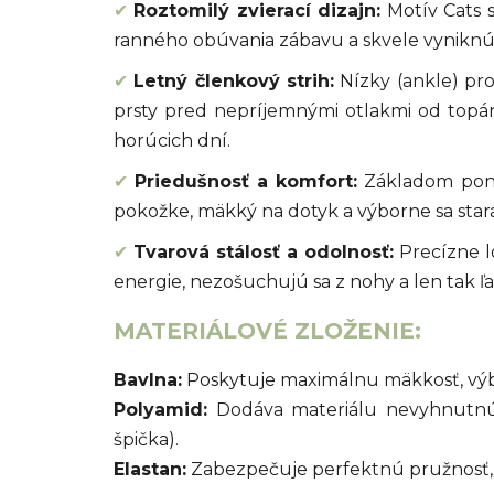
✔
Roztomilý zvierací dizajn:
Motív Cats 
ranného obúvania zábavu a skvele vyniknú
✔
Letný členkový strih:
Nízky (ankle) prof
prsty pred nepríjemnými otlakmi od topá
horúcich dní.
✔
Priedušnosť a komfort:
Základom ponož
pokožke, mäkký na dotyk a výborne sa star
✔
Tvarová stálosť a odolnosť:
Precízne lo
energie, nezošuchujú sa z nohy a len tak ľa
MATERIÁLOVÉ ZLOŽENIE:
Bavlna:
Poskytuje maximálnu mäkkosť, výbo
Polyamid:
Dodáva materiálu nevyhnutnú 
špička).
Elastan:
Zabezpečuje perfektnú pružnosť, 