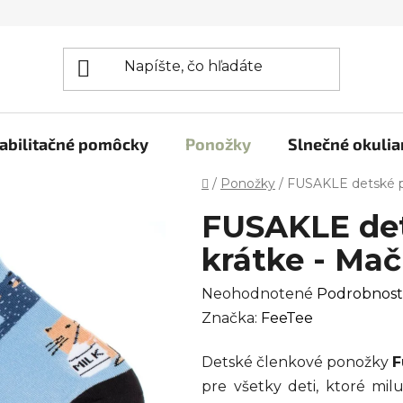
abilitačné pomôcky
Ponožky
Slnečné okulia
Domov
/
Ponožky
/
FUSAKLE detské p
FUSAKLE de
krátke - Ma
Priemerné
Neohodnotené
Podrobnost
hodnotenie
Značka:
FeeTee
produktu
Detské členkové ponožky
F
je
pre všetky deti, ktoré milu
0,0