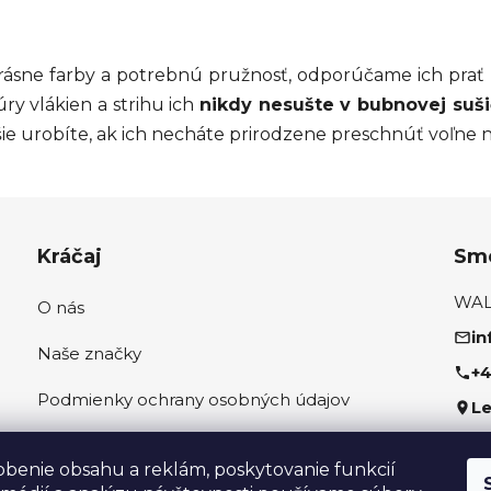
rásne farby a potrebnú pružnosť, odporúčame ich prať 
ry vlákien a strihu ich
nikdy nesušte v bubnovej suš
pšie urobíte, ak ich necháte prirodzene preschnúť voľne
Kráčaj
Sme
WALK
O nás
in
Naše značky
+4
Podmienky ochrany osobných údajov
Le
Ako správne odmerať nohu
Sled
obenie obsahu a reklám, poskytovanie funkcií