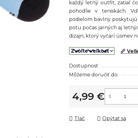
každý letný outfit, zatiaľ 
z
pohodlie v teniskách. V
5
podielom bavlny poskytuj
hviezdičiek.
potu počas jarných aj letnýc
dizajn, ktorý vyčarí úsmev 
📏 Veľ
Dostupnosť
Môžeme doručiť do:
4,99 €
Jednotková cena:
Tlač
Opýtať sa