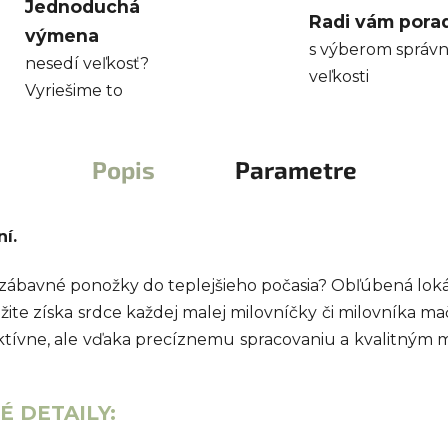
Jednoduchá
Radi vám pora
výmena
s výberom správn
nesedí veľkosť?
veľkosti
Vyriešime to
Popis
Parametre
í.
ň zábavné ponožky do teplejšieho počasia? Obľúbená lo
žite získa srdce každej malej milovníčky či milovníka m
aktívne, ale vďaka precíznemu spracovaniu a kvalitným
 DETAILY: