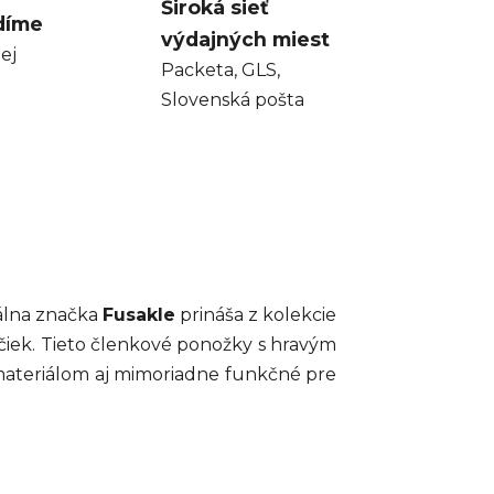
Široká sieť
díme
výdajných miest
ej
Packeta, GLS,
Slovenská pošta
kálna značka
Fusakle
prináša z kolekcie
ačiek. Tieto členkové ponožky s hravým
 materiálom aj mimoriadne funkčné pre