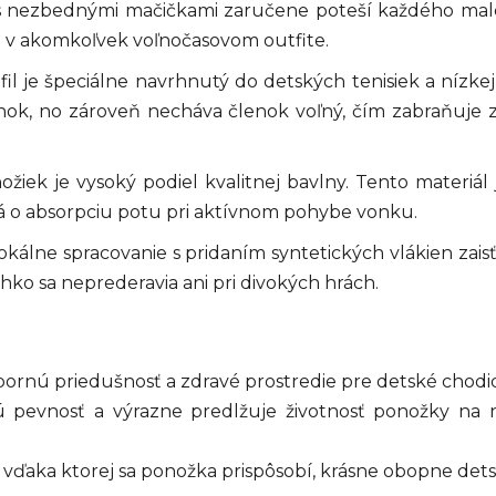
s nezbednými mačičkami zaručene poteší každého maléh
 v akomkoľvek voľnočasovom outfite.
il je špeciálne navrhnutý do detských tenisiek a nízkej
nok, no zároveň necháva členok voľný, čím zabraňuje
iek je vysoký podiel kvalitnej bavlny. Tento materiál
á o absorpciu potu pri aktívnom pohybe vonku.
kálne spracovanie s pridaním syntetických vlákien zais
hko sa neprederavia ani pri divokých hrách.
rnú priedušnosť a zdravé prostredie pre detské chodid
pevnosť a výrazne predlžuje životnosť ponožky na n
vďaka ktorej sa ponožka prispôsobí, krásne obopne det