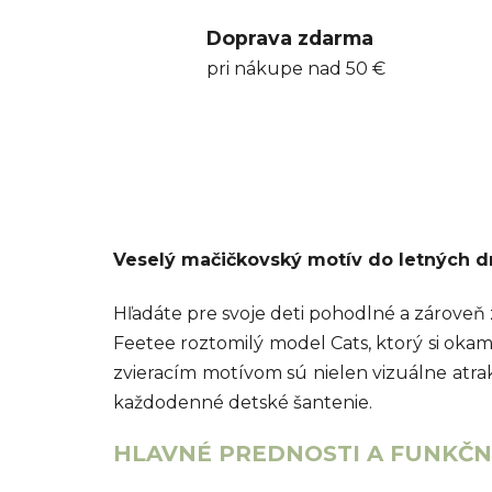
Doprava zdarma
pri nákupe nad 50 €
Veselý mačičkovský motív do letných dn
Hľadáte pre svoje deti pohodlné a zárove
Feetee roztomilý model Cats, ktorý si okam
zvieracím motívom sú nielen vizuálne atr
každodenné detské šantenie.
HLAVNÉ PREDNOSTI A FUNKČNÉ