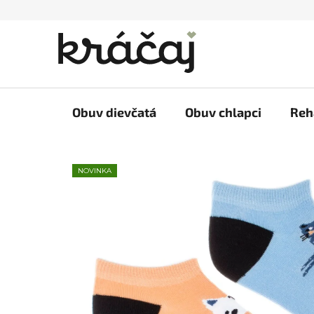
Prejsť
na
obsah
Obuv dievčatá
Obuv chlapci
Reh
NOVINKA