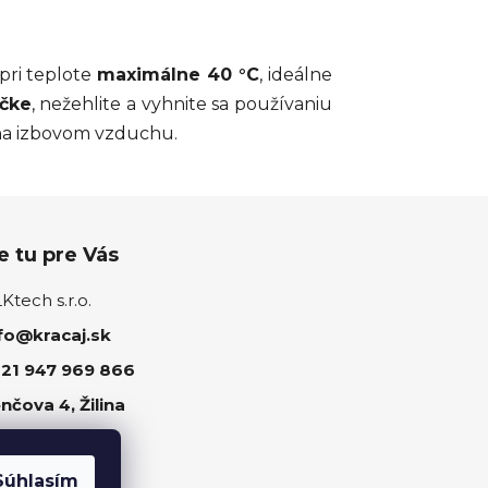
pri teplote
maximálne 40 °C
, ideálne
ičke
, nežehlite a vyhnite sa používaniu
 na izbovom vzduchu.
 tu pre Vás
tech s.r.o.
fo@kracaj.sk
21 947 969 866
nčova 4, Žilina
ujte nás
Súhlasím