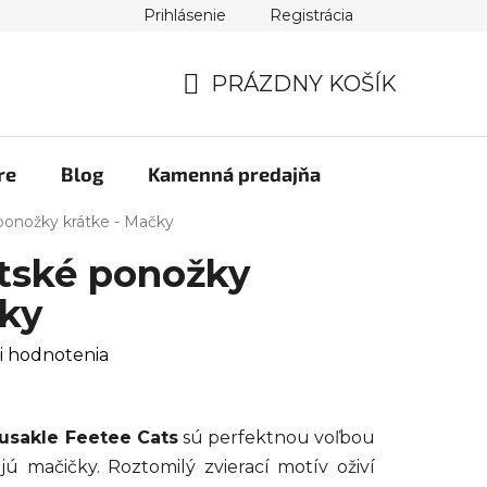
Prihlásenie
Registrácia
PRÁZDNY KOŠÍK
NÁKUPNÝ
KOŠÍK
re
Blog
Kamenná predajňa
onožky krátke - Mačky
tské ponožky
čky
i hodnotenia
usakle Feetee Cats
sú perfektnou voľbou
jú mačičky. Roztomilý zvierací motív oživí