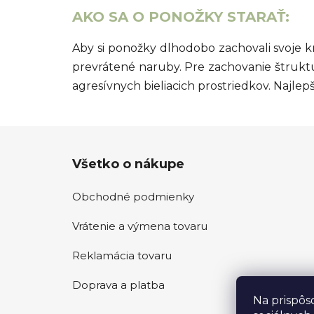
AKO SA O PONOŽKY STARAŤ:
Aby si ponožky dlhodobo zachovali svoje k
prevrátené naruby. Pre zachovanie štruktú
agresívnych bieliacich prostriedkov. Najle
Z
Všetko o nákupe
á
p
Obchodné podmienky
ä
t
Vrátenie a výmena tovaru
i
e
Reklamácia tovaru
Doprava a platba
Na prispôs