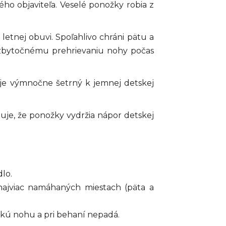
o objaviteľa. Veselé ponožky robia z
 letnej obuvi. Spoľahlivo chráni pätu a
 zbytočnému prehrievaniu nohy počas
 je výmnočne šetrný k jemnej detskej
ťuje, že ponožky vydržia nápor detskej
lo.
ajviac namáhaných miestach (päta a
skú nohu a pri behaní nepadá.