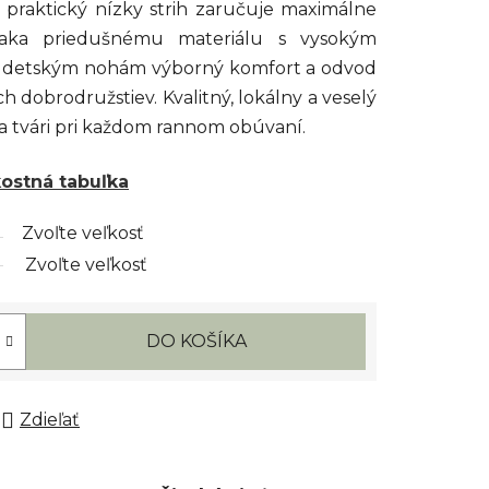
čo praktický nízky strih zaručuje maximálne
ďaka priedušnému materiálu s vysokým
ú detským nohám výborný komfort a odvod
h dobrodružstiev. Kvalitný, lokálny a veselý
na tvári pri každom rannom obúvaní.
kostná tabuľka
Zvoľte veľkosť
Zvoľte veľkosť
DO KOŠÍKA
Zdieľať