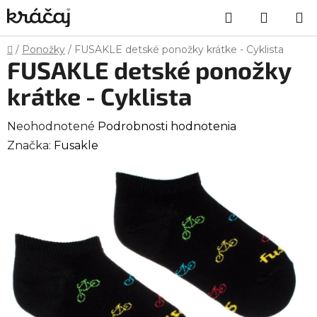
Prejsť
Hľadať
NÁKU
na
obsah
KOŠÍK
Domov
/
Ponožky
/
FUSAKLE detské ponožky krátke - Cyklista
FUSAKLE detské ponožky
krátke - Cyklista
Priemerné
Neohodnotené
Podrobnosti hodnotenia
hodnotenie
Značka:
Fusakle
produktu
je
0,0
z
5
hviezdičiek.