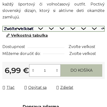
každý športový či voľnočasový outfit. Poctivý
slovenský dizajn, ktorý si aktívne deti okamžite
zamilujú.
📏 Veľkostná tabuľka
Dostupnosť
Zvoľte veľkosť
Môžeme doručiť do:
Zvoľte veľkosť
6,99 €
DO KOŠÍKA
Jednotková cena:
Tlač
Opýtať sa
Zdieľať
Doprava zdarma