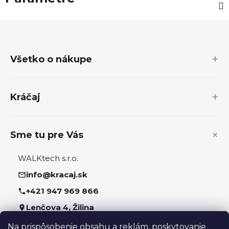
Z
á
p
Všetko o nákupe
ä
t
i
Kráčaj
e
Sme tu pre Vás
WALKtech s.r.o.
info@kracaj.sk
+421 947 969 866
Lenčova 4, Žilina
Na prispôsobenie obsahu a reklám, poskytovanie
Sledujte nás