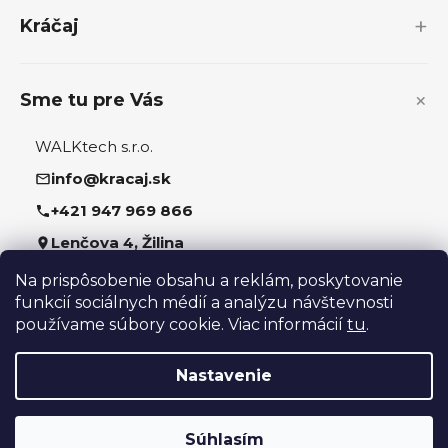
i
Kráčaj
e
Sme tu pre Vás
WALKtech s.r.o.
info@kracaj.sk
+421 947 969 866
Lenčova 4, Žilina
Na prispôsobenie obsahu a reklám, poskytovanie
Sledujte nás
funkcií sociálnych médií a analýzu návštevnosti
používame súbory cookie. Viac informácií
tu
.
Nastavenie
Vytvoril Shoptet
Súhlasím
Copyright 2026
kracaj.sk
. Všetky práva vyhradené.