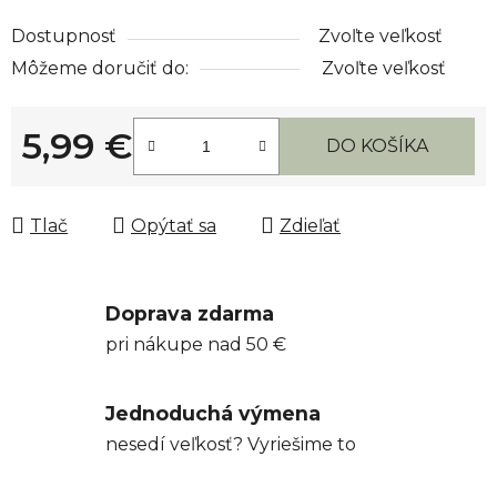
Dostupnosť
Zvoľte veľkosť
Môžeme doručiť do:
Zvoľte veľkosť
5,99 €
DO KOŠÍKA
Jednotková cena:
Tlač
Opýtať sa
Zdieľať
Doprava zdarma
pri nákupe nad 50 €
Jednoduchá výmena
nesedí veľkosť? Vyriešime to