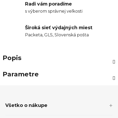
Radi vám poradíme
s výberom správnej veľkosti
Široká sieť výdajných miest
Packeta, GLS, Slovenská pošta
Popis
Parametre
Z
á
p
Všetko o nákupe
ä
t