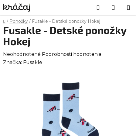
Prejsť
Hľadať
NÁKU
na
obsah
KOŠÍK
Domov
/
Ponožky
/
Fusakle - Detské ponožky Hokej
Fusakle - Detské ponožky
Hokej
Priemerné
Neohodnotené
Podrobnosti hodnotenia
hodnotenie
Značka:
Fusakle
produktu
je
0,0
z
5
hviezdičiek.