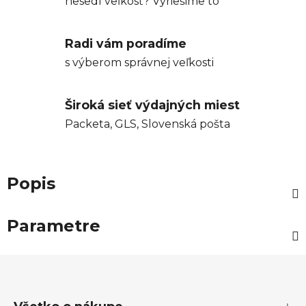
nesedí veľkosť? Vyriešime to
Radi vám poradíme
s výberom správnej veľkosti
Široká sieť výdajných miest
Packeta, GLS, Slovenská pošta
Popis
Parametre
Z
á
p