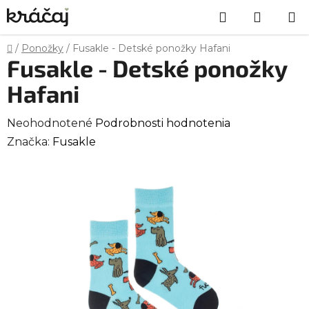
Prejsť
Hľadať
NÁKU
na
obsah
KOŠÍK
Domov
/
Ponožky
/
Fusakle - Detské ponožky Hafani
Fusakle - Detské ponožky
Hafani
Priemerné
Neohodnotené
Podrobnosti hodnotenia
hodnotenie
Značka:
Fusakle
produktu
je
0,0
z
5
hviezdičiek.