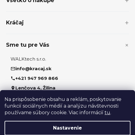
Všetko o nákupe
ä
t
i
Kráčaj
e
Sme tu pre Vás
WALKtech s.r.o.
info@kracaj.sk
+421 947 969 866
Lenčova 4, Žilina
Na prispôsobenie obsahu a reklám, poskytovanie
Sledujte nás
funkcií sociálnych médií a analýzu návštevnosti
používame súbory cookie. Viac informácií
tu
.
Nastavenie