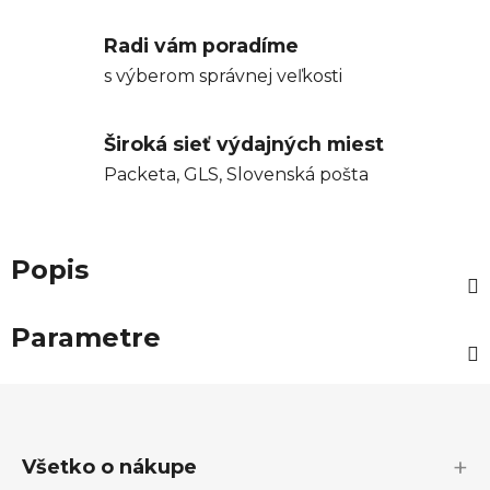
Radi vám poradíme
s výberom správnej veľkosti
Široká sieť výdajných miest
Packeta, GLS, Slovenská pošta
Popis
Parametre
Z
á
p
Všetko o nákupe
ä