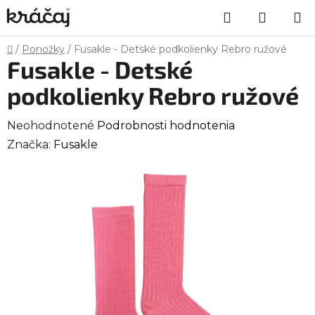
Prejsť
Hľadať
NÁKU
na
obsah
KOŠÍK
Domov
/
Ponožky
/
Fusakle - Detské podkolienky Rebro ružové
Fusakle - Detské
podkolienky Rebro ružové
Priemerné
Neohodnotené
Podrobnosti hodnotenia
hodnotenie
Značka:
Fusakle
produktu
je
0,0
z
5
hviezdičiek.