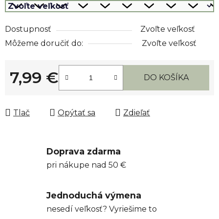
Dostupnosť
Zvoľte veľkosť
Môžeme doručiť do:
Zvoľte veľkosť
7,99 €
DO KOŠÍKA
Jednotková cena:
Tlač
Opýtať sa
Zdieľať
Doprava zdarma
pri nákupe nad 50 €
Jednoduchá výmena
nesedí veľkosť? Vyriešime to