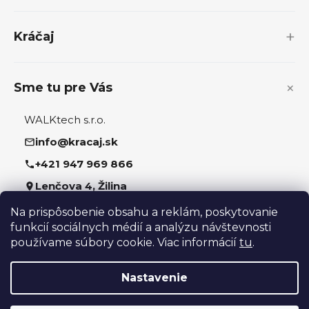
t
i
Kráčaj
e
Sme tu pre Vás
WALKtech s.r.o.
info@kracaj.sk
+421 947 969 866
Lenčova 4, Žilina
Na prispôsobenie obsahu a reklám, poskytovanie
Sledujte nás
funkcií sociálnych médií a analýzu návštevnosti
používame súbory cookie. Viac informácií
tu
.
Nastavenie