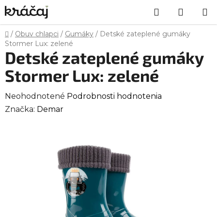
Prejsť
Hľadať
NÁKU
na
obsah
KOŠÍK
Domov
/
Obuv chlapci
/
Gumáky
/
Detské zateplené gumáky
Stormer Lux: zelené
Detské zateplené gumáky
Stormer Lux: zelené
Priemerné
Neohodnotené
Podrobnosti hodnotenia
hodnotenie
Značka:
Demar
produktu
je
0,0
z
5
hviezdičiek.