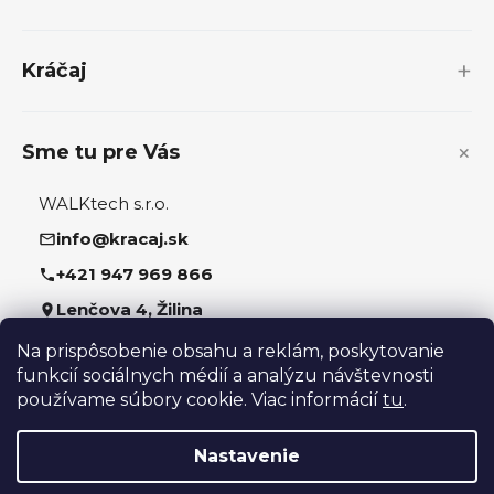
ä
t
i
Kráčaj
e
Sme tu pre Vás
WALKtech s.r.o.
info@kracaj.sk
+421 947 969 866
Lenčova 4, Žilina
Na prispôsobenie obsahu a reklám, poskytovanie
Sledujte nás
funkcií sociálnych médií a analýzu návštevnosti
používame súbory cookie. Viac informácií
tu
.
Nastavenie