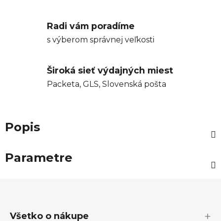
Radi vám poradíme
s výberom správnej veľkosti
Široká sieť výdajných miest
Packeta, GLS, Slovenská pošta
Popis
Parametre
Z
á
p
Všetko o nákupe