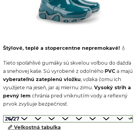
Štýlové, teplé a stopercentne nepremokavé!
💧
Tieto spoľahlivé gumáky sú skvelou voľbou do dažďa
a snehovej kaše. Sú vyrobené z odolného
PVC
a majú
vyberateľnú zateplenú vložku
, vďaka čomu ich
využijete na jeseň, jar aj miernu zimu.
Vysoký strih a
pevný lem
chránia pred vniknutím vody a reflexný
prvok zvyšuje bezpečnosť.
📏 Veľkostná tabuľka