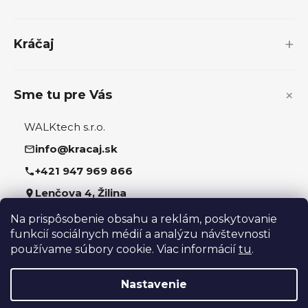
ä
t
i
Kráčaj
e
Sme tu pre Vás
WALKtech s.r.o.
info@kracaj.sk
+421 947 969 866
Lenčova 4, Žilina
Na prispôsobenie obsahu a reklám, poskytovanie
Sledujte nás
funkcií sociálnych médií a analýzu návštevnosti
používame súbory cookie. Viac informácií
tu
.
Nastavenie