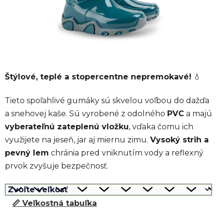
Štýlové, teplé a stopercentne nepremokavé!
💧
Tieto spoľahlivé gumáky sú skvelou voľbou do dažďa
a snehovej kaše. Sú vyrobené z odolného
PVC
a majú
vyberateľnú zateplenú vložku
, vďaka čomu ich
využijete na jeseň, jar aj miernu zimu.
Vysoký strih a
pevný lem
chránia pred vniknutím vody a reflexný
prvok zvyšuje bezpečnosť.
📏 Veľkostná tabuľka