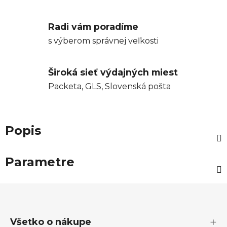
Radi vám poradíme
s výberom správnej veľkosti
Široká sieť výdajných miest
Packeta, GLS, Slovenská pošta
Popis
Parametre
Z
á
p
Všetko o nákupe