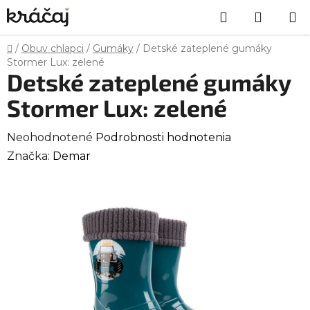
Prejsť
Hľadať
NÁKU
na
obsah
KOŠÍK
Domov
/
Obuv chlapci
/
Gumáky
/
Detské zateplené gumáky
Stormer Lux: zelené
Detské zateplené gumáky
Stormer Lux: zelené
Priemerné
Neohodnotené
Podrobnosti hodnotenia
hodnotenie
Značka:
Demar
produktu
je
0,0
z
5
hviezdičiek.