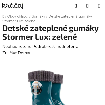
Prejsť
Hľadať
NÁKU
na
obsah
KOŠÍK
Domov
/
Obuv chlapci
/
Gumáky
/
Detské zateplené gumáky
Stormer Lux: zelené
Detské zateplené gumáky
Stormer Lux: zelené
Priemerné
Neohodnotené
Podrobnosti hodnotenia
hodnotenie
Značka:
Demar
produktu
je
0,0
z
5
hviezdičiek.