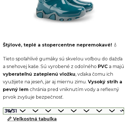
Štýlové, teplé a stopercentne nepremokavé!
💧
Tieto spoľahlivé gumáky sú skvelou voľbou do dažďa
a snehovej kaše. Sú vyrobené z odolného
PVC
a majú
vyberateľnú zateplenú vložku
, vďaka čomu ich
využijete na jeseň, jar aj miernu zimu.
Vysoký strih a
pevný lem
chránia pred vniknutím vody a reflexný
prvok zvyšuje bezpečnosť.
📏 Veľkostná tabuľka