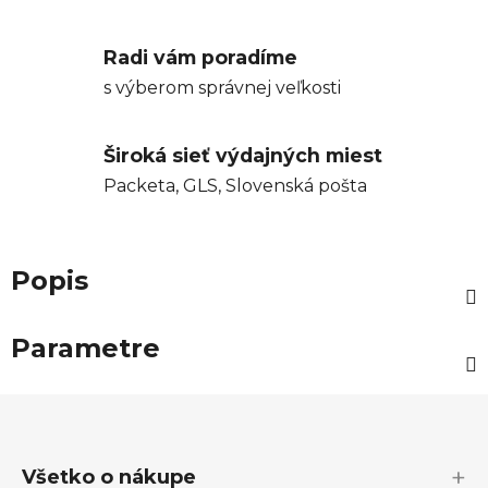
Radi vám poradíme
s výberom správnej veľkosti
Široká sieť výdajných miest
Packeta, GLS, Slovenská pošta
Popis
Parametre
Z
á
p
Všetko o nákupe