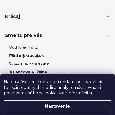
ä
t
i
Kráčaj
e
Sme tu pre Vás
WALKtech s.r.o.
info@kracaj.sk
+421 947 969 866
Lenčova 4, Žilina
Na prispôsobenie obsahu a reklám, poskytovanie
Sledujte nás
funkcií sociálnych médií a analýzu návštevnosti
používame súbory cookie. Viac informácií
tu
.
Nastavenie