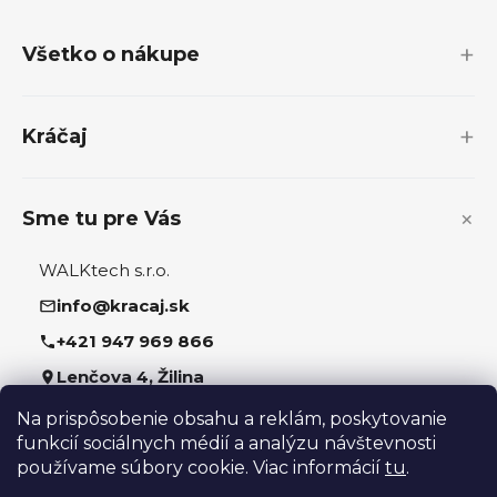
á
p
Všetko o nákupe
ä
t
i
Kráčaj
e
Sme tu pre Vás
WALKtech s.r.o.
info@kracaj.sk
+421 947 969 866
Lenčova 4, Žilina
Na prispôsobenie obsahu a reklám, poskytovanie
Sledujte nás
funkcií sociálnych médií a analýzu návštevnosti
používame súbory cookie. Viac informácií
tu
.