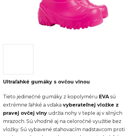
Ultraľahké gumáky s ovčou vlnou
Tieto jedinečné gumáky z kopolyméru
EVA
sú
extrémne ľahké a vďaka
vyberateľnej vložke z
pravej ovčej vlny
udržia nohy v teple aj v silných
mrazoch. Sú vhodné aj na celoročné využitie bez
vložky. Sú vybavené sťahovacím nadstavcom proti