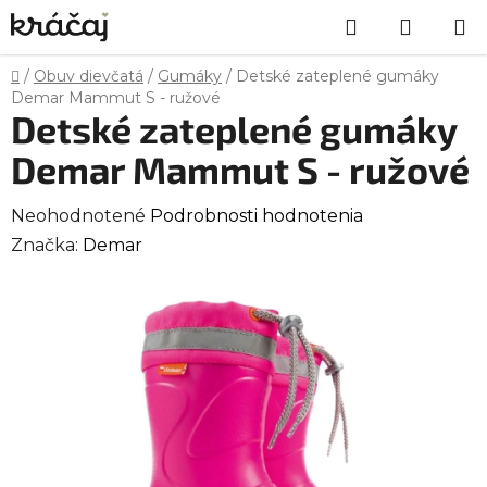
Prejsť
Hľadať
NÁKU
na
obsah
KOŠÍK
Domov
/
Obuv dievčatá
/
Gumáky
/
Detské zateplené gumáky
Demar Mammut S - ružové
Detské zateplené gumáky
Demar Mammut S - ružové
Priemerné
Neohodnotené
Podrobnosti hodnotenia
hodnotenie
Značka:
Demar
produktu
je
0,0
z
5
hviezdičiek.