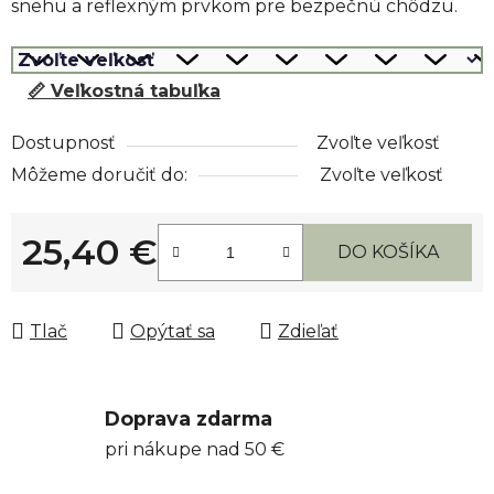
snehu a reflexným prvkom pre bezpečnú chôdzu.
📏 Veľkostná tabuľka
Dostupnosť
Zvoľte veľkosť
Môžeme doručiť do:
Zvoľte veľkosť
25,40 €
DO KOŠÍKA
Jednotková cena:
Tlač
Opýtať sa
Zdieľať
Doprava zdarma
pri nákupe nad 50 €