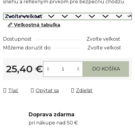
snehu a reflexným prvkom pre bezpečnú chôdzu.
📏 Veľkostná tabuľka
Dostupnosť
Zvoľte veľkosť
Môžeme doručiť do:
Zvoľte veľkosť
25,40 €
DO KOŠÍKA
Jednotková cena:
Tlač
Opýtať sa
Zdieľať
Doprava zdarma
pri nákupe nad 50 €