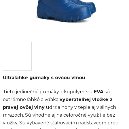
Ultraľahké gumáky s ovčou vlnou
Tieto jedinečné gumáky z kopolyméru
EVA
sú
extrémne ľahké a vďaka
vyberateľnej vložke z
pravej ovčej vlny
udržia nohy v teple aj v silných
mrazoch. Sú vhodné aj na celoročné využitie bez
vložky. Sú vybavené sťahovacím nadstavcom proti