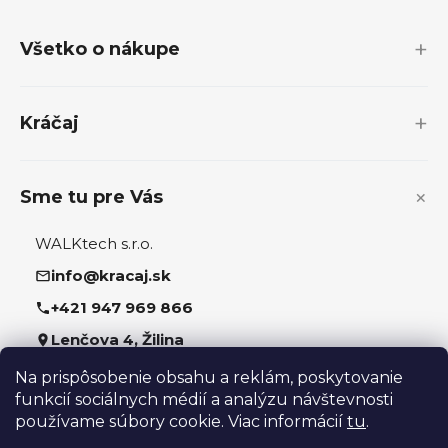
á
p
Všetko o nákupe
ä
t
i
Kráčaj
e
Sme tu pre Vás
WALKtech s.r.o.
info@kracaj.sk
+421 947 969 866
Lenčova 4, Žilina
Na prispôsobenie obsahu a reklám, poskytovanie
Sledujte nás
funkcií sociálnych médií a analýzu návštevnosti
používame súbory cookie. Viac informácií
tu
.