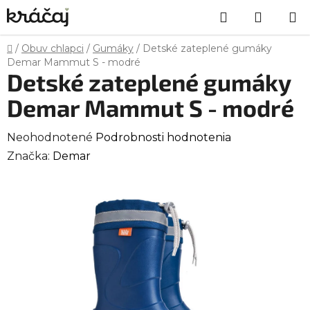
Prejsť
Hľadať
NÁKU
na
obsah
KOŠÍK
Domov
/
Obuv chlapci
/
Gumáky
/
Detské zateplené gumáky
Demar Mammut S - modré
Detské zateplené gumáky
Demar Mammut S - modré
Priemerné
Neohodnotené
Podrobnosti hodnotenia
hodnotenie
Značka:
Demar
produktu
je
0,0
z
5
hviezdičiek.