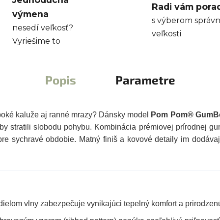
Radi vám pora
výmena
s výberom správn
nesedí veľkosť?
veľkosti
Vyriešime to
Popis
Parametre
lboké kaluže aj ranné mrazy? Dánsky model
Pom Pom® GumB
aby stratili slobodu pohybu. Kombinácia prémiovej prírodnej gu
re sychravé obdobie. Matný finiš a kovové detaily im dodávaj
elom vlny zabezpečuje vynikajúci tepelný komfort a prirodzenú 