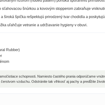
rovaným vzorom (ribbed pattern) ponúka spoľahlivú priľnavosť
o sťahovacou šnúrkou a kovovým stopperom zabraňuje vniknutiu
 široká špička rešpektujú prirodzený tvar chodidla a poskytujú š
žka uľahčuje vetranie a udržiavanie hygieny v obuvi.
ral Rubber)
er
zénom
amočistiace schopnosti. Namiesto častého prania odporúčame vnútr
čerstvom vzduchu. Odstránite tak vlhkosť aj pachy a predĺžite životno