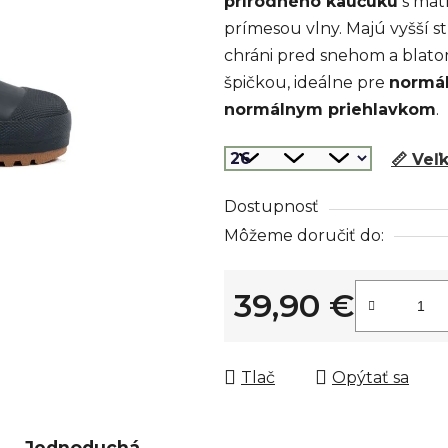
prírodného kaučuku
s mat
0,0
prímesou vlny. Majú vyšší s
z
chráni pred snehom a blat
5
špičkou, ideálne pre
normál
hviezdičiek.
normálnym priehlavkom
.
📏 Veľ
Dostupnosť
Môžeme doručiť do:
39,90 €
Jednotková cena:
Tlač
Opýtať sa
Jednoduchá