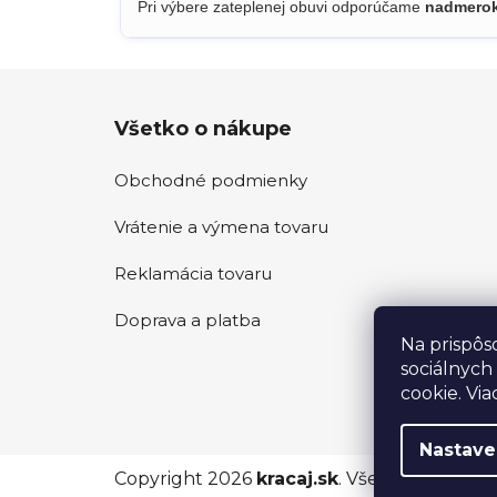
Pri výbere zateplenej obuvi odporúčame
nadmerok 
Z
Všetko o nákupe
á
p
Obchodné podmienky
ä
t
Vrátenie a výmena tovaru
i
e
Reklamácia tovaru
Doprava a platba
Na prispôs
sociálnych
cookie. Via
Nastave
Copyright 2026
kracaj.sk
. Všetky práva vy