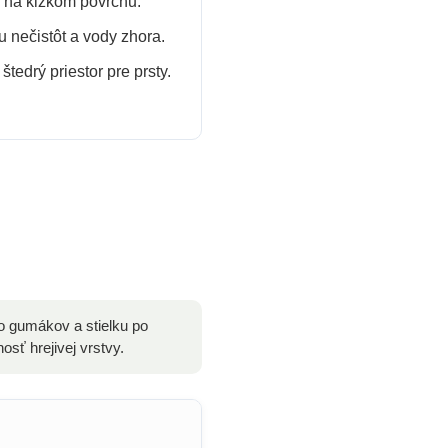
 na klzkom povrchu.
 nečistôt a vody zhora.
tedrý priestor pre prsty.
o gumákov a stielku po
sť hrejivej vrstvy.