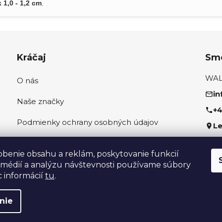
1,0 - 1,2 cm
.
Kráčaj
Sme
WALK
O nás
in
Naše značky
+4
Podmienky ochrany osobných údajov
Le
Ako správne odmerať nohu
Sled
obenie obsahu a reklám, poskytovanie funkcií
 médií a analýzu návštevnosti používame súbory
c informácií
tu
.
nie
hradené.
Upraviť nastavenie cookies