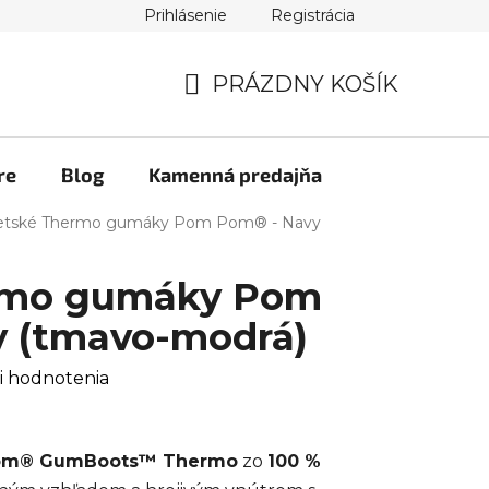
Prihlásenie
Registrácia
PRÁZDNY KOŠÍK
NÁKUPNÝ
KOŠÍK
re
Blog
Kamenná predajňa
etské Thermo gumáky Pom Pom® - Navy
rmo gumáky Pom
 (tmavo-modrá)
i hodnotenia
om® GumBoots™ Thermo
zo
100 %