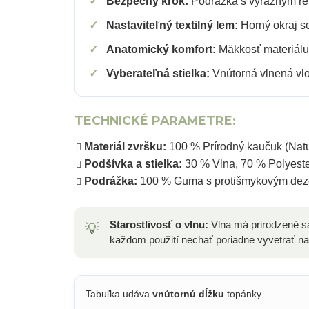
✓
Bezpečný krok:
Podrážka s výrazným reb
✓
Nastaviteľný textilný lem:
Horný okraj s
✓
Anatomický komfort:
Mäkkosť materiálu a
✓
Vyberateľná stielka:
Vnútorná vlnená vlo
TECHNICKÉ PARAMETRE:
Materiál zvršku:
100 % Prírodný kaučuk (Natu
Podšívka a stielka:
30 % Vlna, 70 % Polyest
Podrážka:
100 % Guma s protišmykovým de
Starostlivosť o vlnu:
Vlna má prirodzené s
💡
každom použití nechať poriadne vyvetrať na 
Tabuľka udáva
vnútornú dĺžku
topánky.