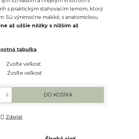
ným vzhľadom a hrejivým vnútrom s
trih s praktickým sťahovacím lemom, ktorý
om. Sú výnimočne mäkké, s anatomickou
ne až užšie nôžky s nižším až
kostná tabuľka
Zvoľte veľkosť
Zvoľte veľkosť
DO KOŠÍKA
Zdieľať
Široká sieť