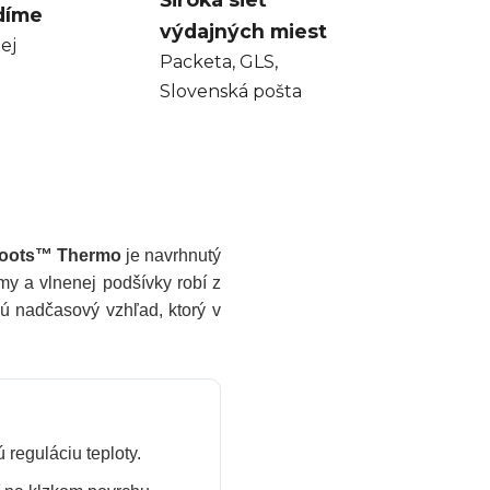
díme
výdajných miest
ej
Packeta, GLS,
Slovenská pošta
oots™ Thermo
je navrhnutý
my a vlnenej podšívky robí z
ú nadčasový vzhľad, ktorý v
reguláciu teploty.