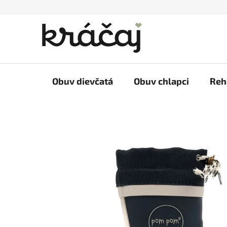
Prejsť
na
obsah
Obuv dievčatá
Obuv chlapci
Reh