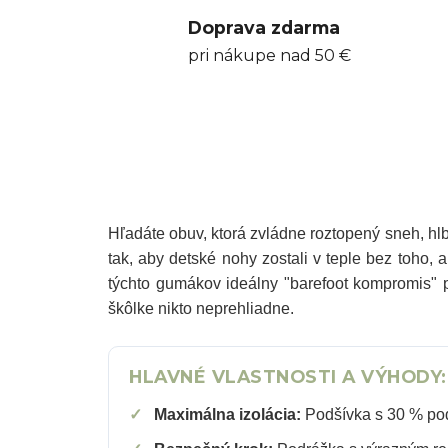
Doprava zdarma
pri nákupe nad 50 €
Hľadáte obuv, ktorá zvládne roztopený sneh, h
tak, aby detské nohy zostali v teple bez toho, 
týchto gumákov ideálny "barefoot kompromis" p
škôlke nikto neprehliadne.
HLAVNÉ VLASTNOSTI A VÝHODY:
✓
Maximálna izolácia:
Podšívka s 30 % podi