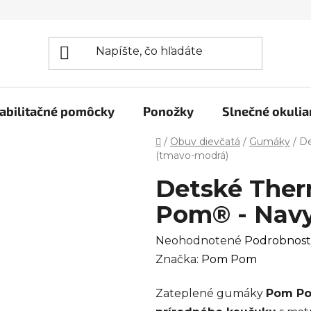
abilitačné pomôcky
Ponožky
Slnečné okulia
Domov
/
Obuv dievčatá
/
Gumáky
/
D
(tmavo-modrá)
Detské The
Pom® - Navy
Priemerné
Neohodnotené
Podrobnost
hodnotenie
Značka:
Pom Pom
produktu
Zateplené gumáky
Pom P
je