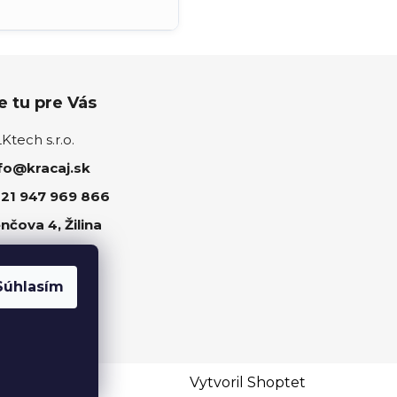
 tu pre Vás
tech s.r.o.
fo@kracaj.sk
21 947 969 866
nčova 4, Žilina
ujte nás
Súhlasím
Vytvoril Shoptet