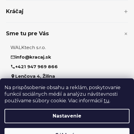
t
i
Kráčaj
e
Sme tu pre Vás
WALKtech s.r.o.
info@kracaj.sk
+421 947 969 866
Lenčova 4, Žilina
Na prispôsobenie obsahu a reklám, poskytovanie
Sledujte nás
funkcií sociálnych médií a analýzu návštevnosti
používame súbory cookie. Viac informácií
tu
.
Nastavenie
Vytvoril Shoptet