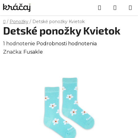
Prejsť
Hľadať
NÁKU
na
obsah
KOŠÍK
Domov
/
Ponožky
/
Detské ponožky Kvietok
Detské ponožky Kvietok
Priemerné
1 hodnotenie
Podrobnosti hodnotenia
hodnotenie
Značka:
Fusakle
produktu
je
5,0
z
5
hviezdičiek.