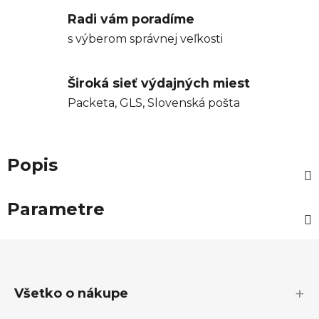
Radi vám poradíme
s výberom správnej veľkosti
Široká sieť výdajných miest
Packeta, GLS, Slovenská pošta
Popis
Parametre
Z
á
p
Všetko o nákupe
ä