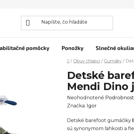
abilitačné pomôcky
Ponožky
Slnečné okulia
Domov
/
Obuv chlapci
/
Gumáky
/
Det
Detské bare
Mendi Dino 
Priemerné
Neohodnotené
Podrobnost
hodnotenie
Značka:
Igor
produktu
Detské barefoot gumáčiky
je
sú synonymom ľahkosti a flex
0,0