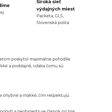
Široká sieť
díme
výdajných miest
ej
Packeta, GLS,
Slovenská pošta
 deťom poskytol maximálne pohodlie
äkké a poddajné, vďaka čomu sú
ne ohybné a mäkké, čím rešpektujú
 pohyb a neobmedzuje členok pri hre.