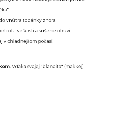
čka".
 do vnútra topánky zhora.
trolu veľkosti a sušenie obuvi.
 aj v chladnejšom počasí.
vkom
. Vďaka svojej "blandita" (mäkkej)