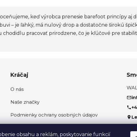
k oceňujeme, keď výrobca prenesie barefoot princípy aj
obuvi – je ľahký, má nulový drop a dostatočne širokú špi
hodidlu pracovať prirodzene, čo je kľúčové pre stabili
Kráčaj
Sme
WALK
O nás
in
Naše značky
+4
Podmienky ochrany osobných údajov
Le
Ako správne odmerať nohu
Sled
obenie obsahu a reklám, poskytovanie funkcií