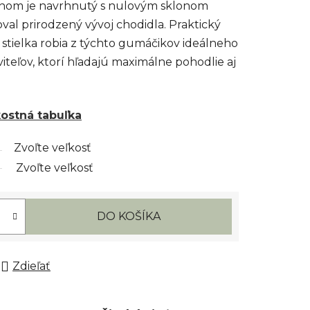
om je navrhnutý s nulovým sklonom
al prirodzený vývoj chodidla. Praktický
 stielka robia z týchto gumáčikov ideálneho
iteľov, ktorí hľadajú maximálne pohodlie aj
kostná tabuľka
Zvoľte veľkosť
Zvoľte veľkosť
DO KOŠÍKA
Zdieľať