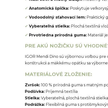
✔
Anatomická špička:
Poskytuje veľkorysý 
✔
Vodoodolný sťahovací lem:
Praktický g
✔
Vyberateľná stielka:
Plochá textilná vlo
✔
Prvotriedna prírodná guma:
Materiál je
PRE AKÚ NOŽIČKU SÚ VHODNÉ
IGOR Mendi Dino sú výbornou voľbou pre d
konštrukcii a mäkkému opätku sa výborne p
MATERIÁLOVÉ ZLOŽENIE:
Zvršok:
100 % prírodná guma s matným p
Podšívka:
Príjemná textília
Stielka:
Vyberateľná, plochá textilná stielk
Podrážka:
Flexibilná guma s protišmyko