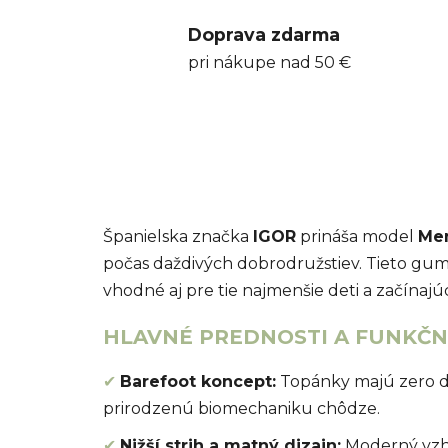
Doprava zdarma
pri nákupe nad 50 €
Španielska značka
IGOR
prináša model
Men
počas daždivých dobrodružstiev. Tieto g
vhodné aj pre tie najmenšie deti a začínajú
HLAVNÉ PREDNOSTI A FUNKČNÉ
✔
Barefoot koncept:
Topánky majú zero dr
prirodzenú biomechaniku chôdze.
✔
Nižší strih a matný dizajn:
Moderný vzhľ