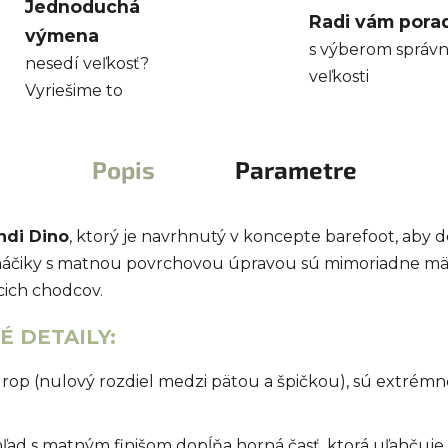
Jednoduchá
Radi vám pora
výmena
s výberom správn
nesedí veľkosť?
veľkosti
Vyriešime to
Popis
Parametre
di Dino
, ktorý je navrhnutý v koncepte barefoot, aby
umáčiky s matnou povrchovou úpravou sú mimoriadne m
cich chodcov.
 DETAILY:
op (nulový rozdiel medzi pätou a špičkou), sú extrém
ad s matným finišom dopĺňa horná časť, ktorá uľahčuje