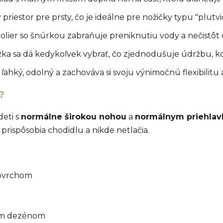
priestor pre prsty, čo je ideálne pre nožičky typu "plutvi
olier so šnúrkou zabraňuje preniknutiu vody a nečistôt
žka sa dá kedykoľvek vybrať, čo zjednodušuje údržbu, kon
 ľahký, odolný a zachováva si svoju výnimočnú flexibilitu
?
eti s
normálne širokou nohou
a
normálnym priehla
rispôsobia chodidlu a nikde netlačia.
ovrchom
a
vým dezénom