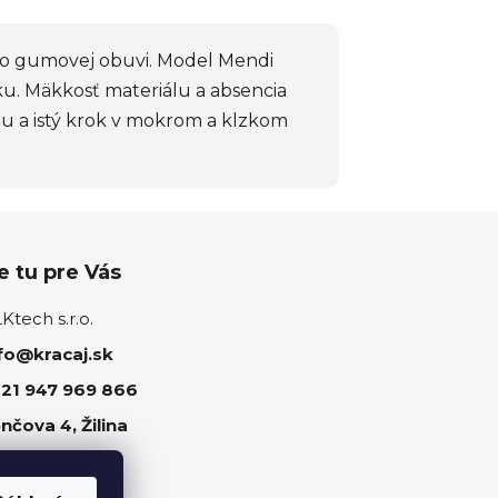
 do gumovej obuvi. Model Mendi
čku. Mäkkosť materiálu a absencia
tu a istý krok v mokrom a klzkom
 tu pre Vás
tech s.r.o.
fo@kracaj.sk
21 947 969 866
nčova 4, Žilina
ujte nás