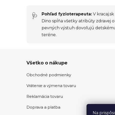
Pohľad fyzioterapeuta:
V kracaj.s
🩺
Dino spĺňa všetky atribúty zdravej 
pevných výstuh dovoľujú detskému c
teréne.
Z
Všetko o nákupe
á
p
Obchodné podmienky
ä
t
Vrátenie a výmena tovaru
i
e
Reklamácia tovaru
Doprava a platba
Na prispôs