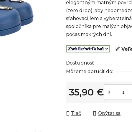
elegantným matným povrch
z
(zero drop), aby neobmedzov
5
sťahovací lem a vyberateľná
hviezdičiek.
spoločníka pre malých objav
počas mokrých dní.
📏 Veľ
Dostupnosť
Môžeme doručiť do:
35,90 €
Jednotková cena:
Tlač
Opýtať sa