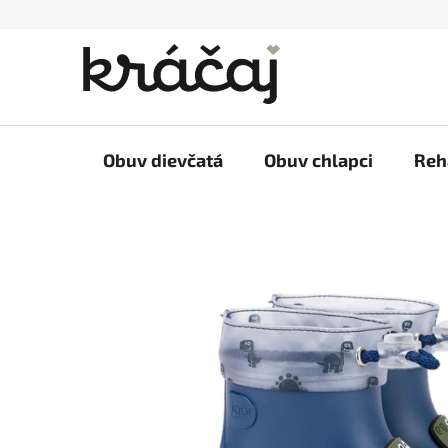
Prejsť
na
obsah
Obuv dievčatá
Obuv chlapci
Reh