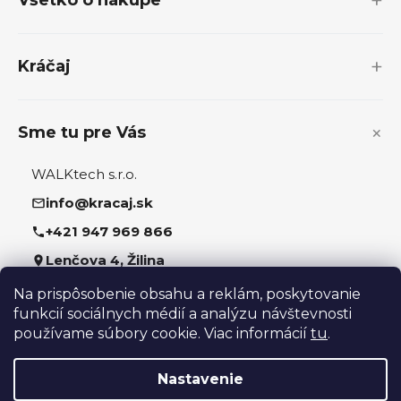
Všetko o nákupe
ä
t
i
Kráčaj
e
Sme tu pre Vás
WALKtech s.r.o.
info@kracaj.sk
+421 947 969 866
Lenčova 4, Žilina
Na prispôsobenie obsahu a reklám, poskytovanie
Sledujte nás
funkcií sociálnych médií a analýzu návštevnosti
používame súbory cookie. Viac informácií
tu
.
Nastavenie