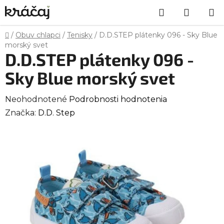
Prejsť
Hľadať
NÁKU
na
obsah
KOŠÍK
Domov
/
Obuv chlapci
/
Tenisky
/
D.D.STEP plátenky 096 - Sky Blue
morský svet
D.D.STEP plátenky 096 -
Sky Blue morský svet
Priemerné
Neohodnotené
Podrobnosti hodnotenia
hodnotenie
Značka:
D.D. Step
produktu
je
0,0
z
5
hviezdičiek.