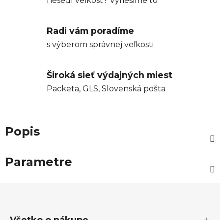
nesedí veľkosť? Vyriešime to
Radi vám poradíme
s výberom správnej veľkosti
Široká sieť výdajných miest
Packeta, GLS, Slovenská pošta
Popis
Parametre
Z
á
p