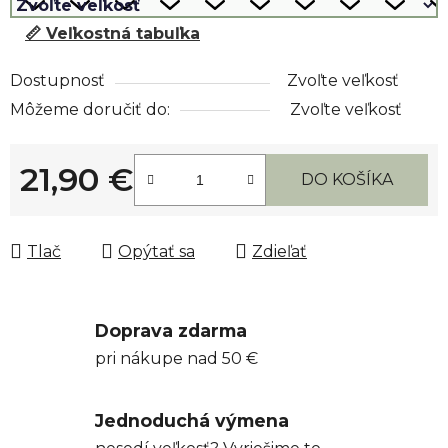
📏 Veľkostná tabuľka
Dostupnosť
Zvoľte veľkosť
Môžeme doručiť do:
Zvoľte veľkosť
21,90 €
DO KOŠÍKA
Jednotková cena:
Tlač
Opýtať sa
Zdieľať
Doprava zdarma
pri nákupe nad 50 €
Jednoduchá výmena