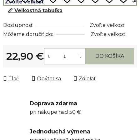
📏 Veľkostná tabuľka
Dostupnosť
Zvoľte veľkosť
Môžeme doručiť do:
Zvoľte veľkosť
22,90 €
DO KOŠÍKA
Jednotková cena:
Tlač
Opýtať sa
Zdieľať
Doprava zdarma
pri nákupe nad 50 €
Jednoduchá výmena