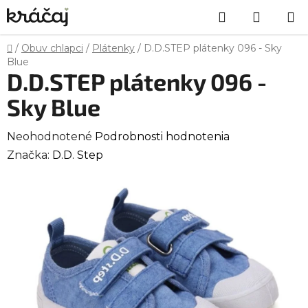
Prejsť
Hľadať
NÁKU
na
obsah
KOŠÍK
Domov
/
Obuv chlapci
/
Plátenky
/
D.D.STEP plátenky 096 - Sky
Blue
D.D.STEP plátenky 096 -
Sky Blue
Priemerné
Neohodnotené
Podrobnosti hodnotenia
hodnotenie
Značka:
D.D. Step
produktu
je
0,0
z
5
hviezdičiek.