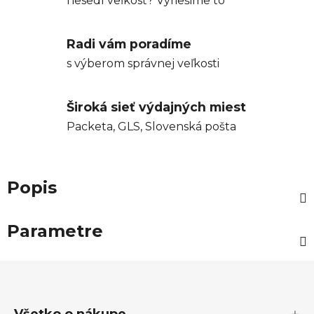
nesedí veľkosť? Vyriešime to
Radi vám poradíme
s výberom správnej veľkosti
Široká sieť výdajných miest
Packeta, GLS, Slovenská pošta
Popis
Parametre
Z
á
p