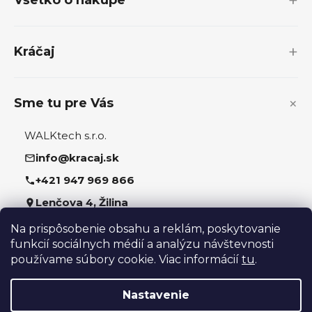
Všetko o nákupe
ä
t
i
Kráčaj
e
Sme tu pre Vás
WALKtech s.r.o.
info@kracaj.sk
+421 947 969 866
Lenčova 4, Žilina
Na prispôsobenie obsahu a reklám, poskytovanie
Sledujte nás
funkcií sociálnych médií a analýzu návštevnosti
používame súbory cookie. Viac informácií
tu
.
Nastavenie